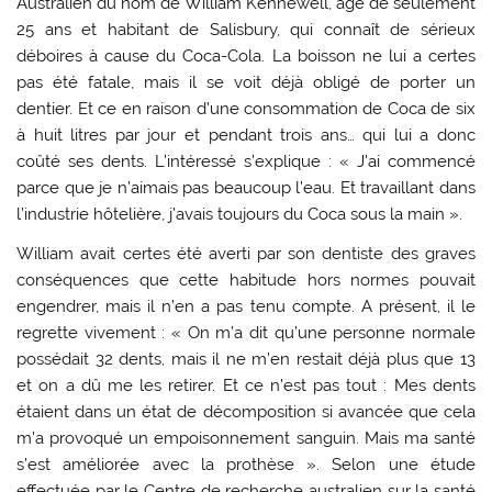
Australien du nom de William Kennewell, âgé de seulement
25 ans et habitant de Salisbury, qui connaît de sérieux
déboires à cause du Coca-Cola. La boisson ne lui a certes
pas été fatale, mais il se voit déjà obligé de porter un
dentier. Et ce en raison d’une consommation de Coca de six
à huit litres par jour et pendant trois ans… qui lui a donc
coûté ses dents. L’intéressé s’explique : « J’ai commencé
parce que je n’aimais pas beaucoup l’eau. Et travaillant dans
l’industrie hôtelière, j’avais toujours du Coca sous la main ».
William avait certes été averti par son dentiste des graves
conséquences que cette habitude hors normes pouvait
engendrer, mais il n’en a pas tenu compte. A présent, il le
regrette vivement : « On m’a dit qu’une personne normale
possédait 32 dents, mais il ne m’en restait déjà plus que 13
et on a dû me les retirer. Et ce n’est pas tout : Mes dents
étaient dans un état de décomposition si avancée que cela
m’a provoqué un empoisonnement sanguin. Mais ma santé
s’est améliorée avec la prothèse ». Selon une étude
effectuée par le Centre de recherche australien sur la santé