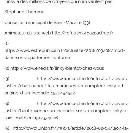
Linky à des millions de citoyens qui n’en veulent pas.
Stéphane Lhomme
Conseiller municipal de Saint-Macaire (33)
Animateur du site web http://refus.linky.gazpar.free.fr
(1)
https://www.estrepublicain.fr/actualite/2018/03/08/mort-
dans-son-appartement-enfume
(2) http://www.enedis.fr/linky-bientot-chez-vous
(3) https://www.francebleu.fr/infos/faits-divers-
justice/chateauneuf-les-martigues-un-compteur-linky-a-l-
origine-d-un-incendie-1520494522
(4) https://www.francebleu.fr/infos/faits-divers-
justice/haute-vienne-un-incendie-sur-un-compteur-linky-a-
saint-mathieu-1517334006
(5) http://www.lunion.fr/73909/article/2018-02-04/laon-la-