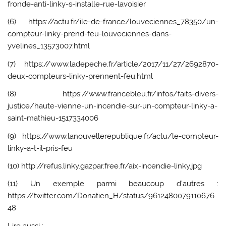
fronde-anti-linky-s-installe-rue-lavoisier
(6) https://actu.fr/ile-de-france/louveciennes_78350/un-
compteur-linky-prend-feu-louveciennes-dans-
yvelines_13573007.html
(7) https://www.ladepeche.fr/article/2017/11/27/2692870-
deux-compteurs-linky-prennent-feu.html
(8) https://www.francebleu.fr/infos/faits-divers-
justice/haute-vienne-un-incendie-sur-un-compteur-linky-a-
saint-mathieu-1517334006
(9) https://www.lanouvellerepublique.fr/actu/le-compteur-
linky-a-t-il-pris-feu
(10) http://refus.linky.gazpar.free.fr/aix-incendie-linky.jpg
(11) Un exemple parmi beaucoup d’autres :
https://twitter.com/Donatien_H/status/9612480079110676
48
Lire aussi :