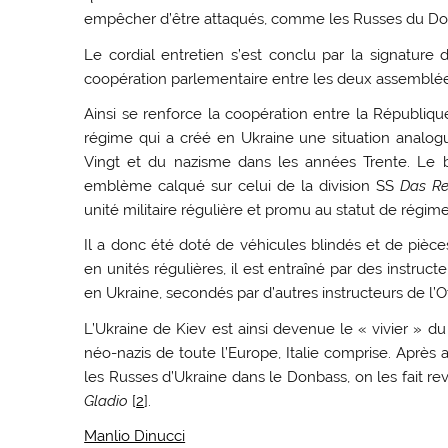
empêcher d’être attaqués, comme les Russes du Donba
Le cordial entretien s’est conclu par la signatur
coopération parlementaire entre les deux assemblées, 
Ainsi se renforce la coopération entre la Républiqu
régime qui a créé en Ukraine une situation analog
Vingt et du nazisme dans les années Trente. Le b
emblème calqué sur celui de la division SS
Das Re
unité militaire régulière et promu au statut de régim
Il a donc été doté de véhicules blindés et de pièces
en unités régulières, il est entraîné par des instru
en Ukraine, secondés par d’autres instructeurs de l’O
L’Ukraine de Kiev est ainsi devenue le « vivier » d
néo-nazis de toute l’Europe, Italie comprise. Après 
les Russes d’Ukraine dans le Donbass, on les fait rev
Gladio
[
2
].
Manlio Dinucci