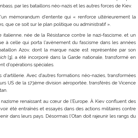
ss, par les bataillons néo-nazis et les autres forces de Kiev.
e d’un mémorandum d’entente qui « renforce ultérieurement la
que ce soit sur le plan politique ou administratif ».
e italienne, née de la Résistance contre le nazi-fascisme, et un
ue à celle qui porta l’avènement du fascisme dans les années
ataillon Azov, dont la marque nazie est représentée par son
ich
[
1
], a été incorporé dans la Garde nationale, transformé en
ent d’opérations spéciales.
 d’artillerie. Avec d’autres formations néo-nazies, transformées
cteurs US de la 173ème division aéroportée, transférés de Vicence
tan.
u nazisme renaissant au cœur de l’Europe. À Kiev confluent des
avoir été entraînés et essayés dans des actions militaires contre
enir dans leurs pays. Désormais l’Otan doit rajeunir les rangs du