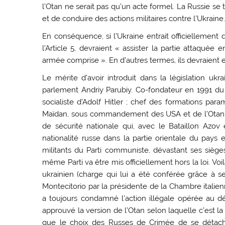
l’Otan ne serait pas qu’un acte formel. La Russie se
et de conduire des actions militaires contre l’Ukraine
En conséquence, si l’Ukraine entrait officiellement 
l’Article 5, devraient « assister la partie attaquée 
armée comprise ». En d’autres termes, ils devraient e
Le mérite d’avoir introduit dans la législation ukr
parlement Andriy Parubiy. Co-fondateur en 1991 du P
socialiste d’Adolf Hitler ; chef des formations para
Maïdan, sous commandement des USA et de l’Otan, 
de sécurité nationale qui, avec le Bataillon Azov e
nationalité russe dans la partie orientale du pay
militants du Parti communiste, dévastant ses sièges
même Parti va être mis officiellement hors la loi. Vo
ukrainien (charge qui lui a été conférée grâce à se
Montecitorio par la présidente de la Chambre italienn
a toujours condamné l’action illégale opérée au dét
approuvé la version de l’Otan selon laquelle c’est la
que le choix des Russes de Crimée de se détache