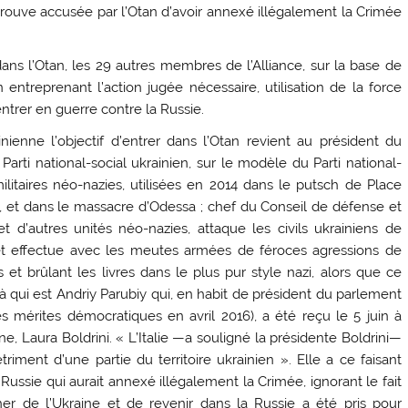
 trouve accusée par l’Otan d’avoir annexé illégalement la Crimée
.
dans l’Otan, les 29 autres membres de l’Alliance, sur la base de
en entreprenant l’action jugée nécessaire, utilisation de la force
ntrer en guerre contre la Russie.
ainienne l’objectif d’entrer dans l’Otan revient au président du
arti national-social ukrainien, sur le modèle du Parti national-
militaires néo-nazies, utilisées en 2014 dans le putsch de Place
et dans le massacre d’Odessa ; chef du Conseil de défense et
t d’autres unités néo-nazies, attaque les civils ukrainiens de
s et effectue avec les meutes armées de féroces agressions de
 et brûlant les livres dans le plus pur style nazi, alors que ce
ilà qui est Andriy Parubiy qui, en habit de président du parlement
s mérites démocratiques en avril 2016), a été reçu le 5 juin à
e, Laura Boldrini. « L’Italie —a souligné la présidente Boldrini—
riment d’une partie du territoire ukrainien ». Elle a ce faisant
 Russie qui aurait annexé illégalement la Crimée, ignorant le fait
r de l’Ukraine et de revenir dans la Russie a été pris pour