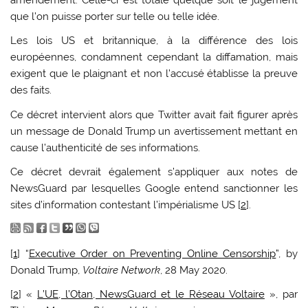
amendement. Celle-ci est totale quelque soit le jugement
que l’on puisse porter sur telle ou telle idée.
Les lois US et britannique, à la différence des lois
européennes, condamnent cependant la diffamation, mais
exigent que le plaignant et non l’accusé établisse la preuve
des faits.
Ce décret intervient alors que Twitter avait fait figurer après
un message de Donald Trump un avertissement mettant en
cause l’authenticité de ses informations.
Ce décret devrait également s’appliquer aux notes de
NewsGuard par lesquelles Google entend sanctionner les
sites d’information contestant l’impérialisme US [
2
].
[
1
] “
Executive Order on Preventing Online Censorship
”, by
Donald Trump,
Voltaire Network
, 28 May 2020.
[
2
] «
L’UE, l’Otan, NewsGuard et le Réseau Voltaire
», par