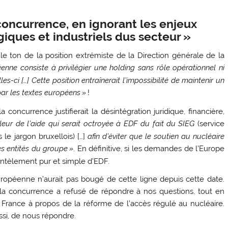
oncurrence, en ignorant les enjeux
iques et industriels dus secteur
»
e ton de la position extrémiste de la Direction générale de la
nne consiste à privilégier une holding sans rôle opérationnel ni
es-ci […] Cette position entraînerait l’impossibilité de maintenir un
par les textes européens
»
!
 concurrence justifierait la désintégration juridique, financière,
leur de l’aide qui serait octroyée à
EDF
du fait du
SIEG
(service
 le jargon bruxellois) […]
afin d’éviter que le soutien au nucléaire
s entités du groupe
»
. En définitive, si les demandes de l’Europe
mantèlement pur et simple d’
EDF
.
ropéenne n’aurait pas bougé de cette ligne depuis cette date.
la concurrence a refusé de répondre à nos questions, tout en
 France à propos de la réforme de l’accès régulé au nucléaire.
ussi, de nous répondre.