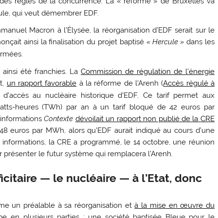
es règles de la concurrence. La «
réforme
» de Bruxelles va
cule, qui veut démembrer
EDF
.
anuel Macron à l’Élysée, la réorganisation d’
EDF
serait sur le
nçait ainsi la finalisation du projet baptisé
«
Hercule
»
dans les
ormées.
 ainsi été franchies. La
Commission de régulation de l’énergie
et,
un rapport favorable
à la réforme de l’Arenh (
Accès régulé à
if d’accès au nucléaire historique d’
EDF
. Ce tarif permet aux
watts-heures (TWh) par an à un tarif bloqué de 42 euros par
’informations
Contexte
dévoilait un rapport non publié de la
CRE
: 48 euros par MWh, alors qu’
EDF
aurait indiqué au cours d’une
 informations, la
CRE
a programmé, le 14 octobre, une réunion
eur présenter le futur système qui remplacera l’Arenh.
icitaire — le nucléaire — à l’Etat, donc
 un préalable à sa réorganisation et
à la mise en œuvre du
upe en plusieurs parties : une société baptisée Bleue pour le