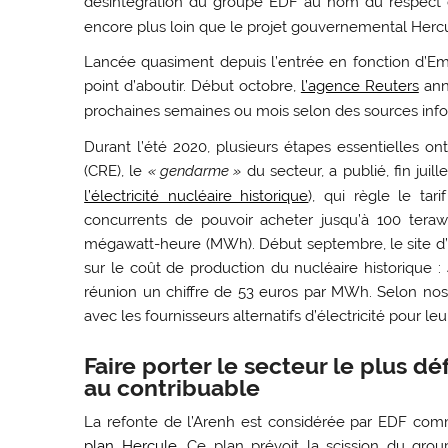
désintégration du groupe
EDF
au nom du respect d
encore plus loin que le projet gouvernemental Her
Lancée quasiment depuis l’entrée en fonction d’Emm
point d’aboutir. Début octobre,
l’agence Reuters
anno
prochaines semaines ou mois selon des sources inf
Durant l’été 2020, plusieurs étapes essentielles ont
(
CRE
), le
«
gendarme
»
du secteur, a publié, fin juill
l’électricité nucléaire historique
), qui règle le tar
concurrents de pouvoir acheter jusqu’à 100 tera
mégawatt-heure (MWh). Début septembre, le site d
sur le coût de production du nucléaire historique 
réunion un chiffre de 53 euros par MWh. Selon nos
avec les fournisseurs alternatifs d’électricité pour l
Faire porter le secteur le plus déf
au contribuable
La refonte de l’Arenh est considérée par
EDF
comme
plan Hercule
. Ce plan prévoit la scission du gro