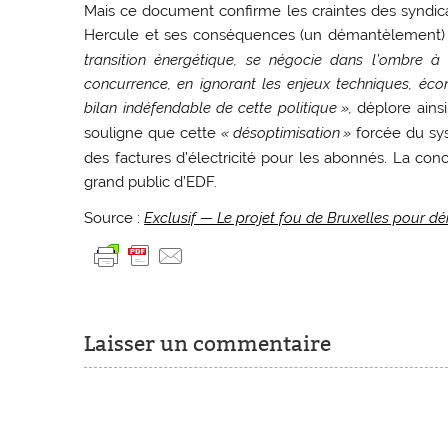
Mais ce document confirme les craintes des syndicat
Hercule et ses conséquences (un démantèlement) p
transition énergétique, se négocie dans l’ombre 
concurrence, en ignorant les enjeux techniques, éco
bilan indéfendable de cette politique
»,
déplore ainsi
souligne que cette
«
désoptimisation
»
forcée du sys
des factures d’électricité pour les abonnés. La con
grand public d’
EDF
.
Source :
Exclusif — Le projet fou de Bruxelles pour 
Laisser un commentaire