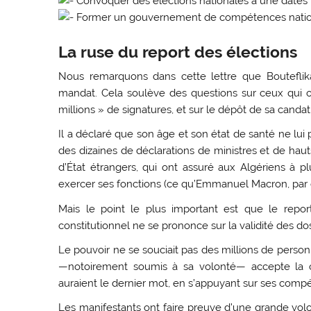
Convoquer des élections nationales à une dates 
Former un gouvernement de compétences natio
La ruse du report des élections
Nous remarquons dans cette lettre que Bouteflika 
mandat. Cela soulève des questions sur ceux qui
millions » de signatures, et sur le dépôt de sa candat
Il a déclaré que son âge et son état de santé ne lui
des dizaines de déclarations de ministres et de haut
d’État étrangers, qui ont assuré aux Algériens à p
exercer ses fonctions (ce qu’Emmanuel Macron, par ex
Mais le point le plus important est que le repo
constitutionnel ne se prononce sur la validité des do
Le pouvoir ne se souciait pas des millions de personn
—notoirement soumis à sa volonté— accepte la c
auraient le dernier mot, en s’appuyant sur ses comp
Les manifestants ont faire preuve d’une grande volo