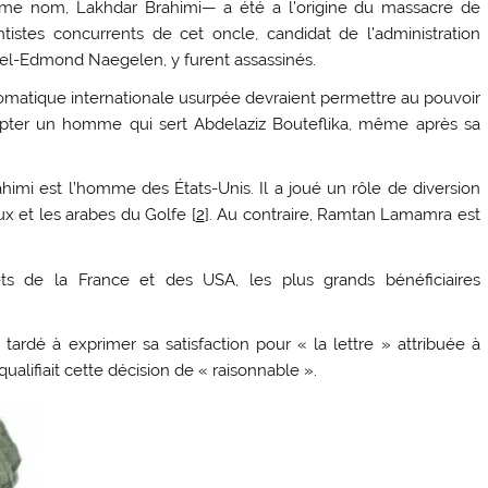
même nom, Lakhdar Brahimi— a été a l’origine du massacre de
tistes concurrents de cet oncle, candidat de l’administration
cel-Edmond Naegelen, y furent assassinés.
lomatique internationale usurpée devraient permettre au pouvoir
cepter un homme qui sert Abdelaziz Bouteflika, même après sa
ahimi est l’homme des États-Unis. Il a joué un rôle de diversion
ux et les arabes du Golfe [
2
]. Au contraire, Ramtan Lamamra est
êts de la France et des USA, les plus grands bénéficiaires
 tardé à exprimer sa satisfaction pour « la lettre » attribuée à
alifiait cette décision de « raisonnable ».