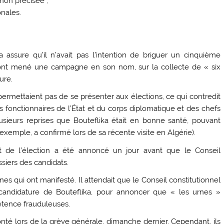
non précisée ;
nales.
assure qu’il n’avait pas l’intention de briguer un cinquième
 ont mené une campagne en son nom, sur la collecte de « six
ure.
 permettaient pas de se présenter aux élections, ce qui contredit
s fonctionnaires de l’État et du corps diplomatique et des chefs
lusieurs reprises que Bouteflika était en bonne santé, pouvant
emple, a confirmé lors de sa récente visite en Algérie).
rt de l’élection a été annoncé un jour avant que le Conseil
ssiers des candidats.
es qui ont manifesté. Il attendait que le Conseil constitutionnel
andidature de Bouteflika, pour annoncer que « les urnes »
étence frauduleuses.
nté lors de la grève générale, dimanche dernier. Cependant, ils