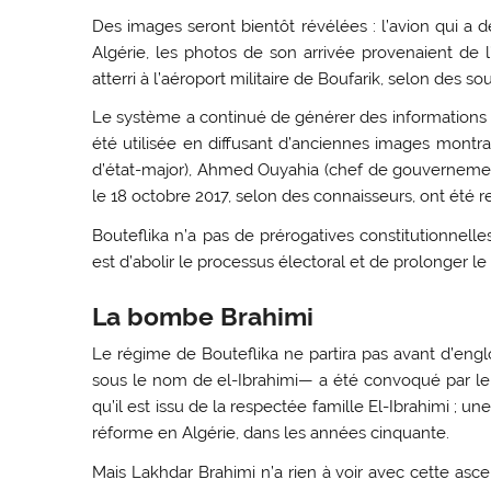
Des images seront bientôt révélées : l’avion qui a d
Algérie, les photos de son arrivée provenaient de l’
atterri à l’aéroport militaire de Boufarik, selon des 
Le système a continué de générer des informations s
été utilisée en diffusant d’anciennes images montra
d’état-major), Ahmed Ouyahia (chef de gouvernement
le 18 octobre 2017, selon des connaisseurs, ont été r
Bouteflika n’a pas de prérogatives constitutionnelle
est d’abolir le processus électoral et de prolonger l
La bombe Brahimi
Le régime de Bouteflika ne partira pas avant d’engl
sous le nom de el-Ibrahimi— a été convoqué par le
qu’il est issu de la respectée famille El-Ibrahimi ; un
réforme en Algérie, dans les années cinquante.
Mais Lakhdar Brahimi n’a rien à voir avec cette ascen