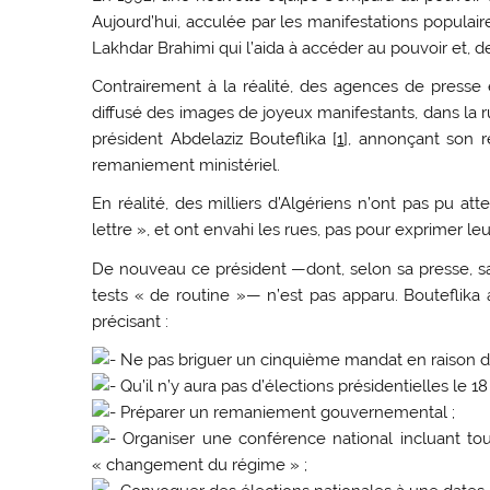
Aujourd’hui, acculée par les manifestations populair
Lakhdar Brahimi qui l’aida à accéder au pouvoir et, de l
Contrairement à la réalité, des agences de presse e
diffusé des images de joyeux manifestants, dans la rue
président Abdelaziz Bouteflika [
1
], annonçant son re
remaniement ministériel.
En réalité, des milliers d’Algériens n’ont pas pu at
lettre », et ont envahi les rues, pas pour exprimer leu
De nouveau ce président —dont, selon sa presse, sa
tests « de routine »— n’est pas apparu. Bouteflik
précisant :
Ne pas briguer un cinquième mandat en raison de
Qu’il n’y aura pas d’élections présidentielles le 18 
Préparer un remaniement gouvernemental ;
Organiser une conférence national incluant tou
« changement du régime » ;