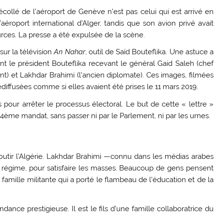
écollé de l’aéroport de Genève n’est pas celui qui est arrivé en
aéroport international d’Alger, tandis que son avion privé avait
sources. La presse a été expulsée de la scène.
ur la télévision
An Nahar
, outil de Saïd Bouteflika. Une astuce a
nt le président Bouteflika recevant le général Gaid Saleh (chef
) et Lakhdar Brahimi (l’ancien diplomate). Ces images, filmées
ediffusées comme si elles avaient été prises le 11 mars 2019.
s pour arrêter le processus électoral. Le but de cette « lettre »
e 4ème mandat, sans passer ni par le Parlement, ni par les urnes.
outir l’Algérie. Lakhdar Brahimi —connu dans les médias arabes
 régime, pour satisfaire les masses. Beaucoup de gens pensent
e famille militante qui a porté le flambeau de l’éducation et de la
dance prestigieuse. Il est le fils d’une famille collaboratrice du