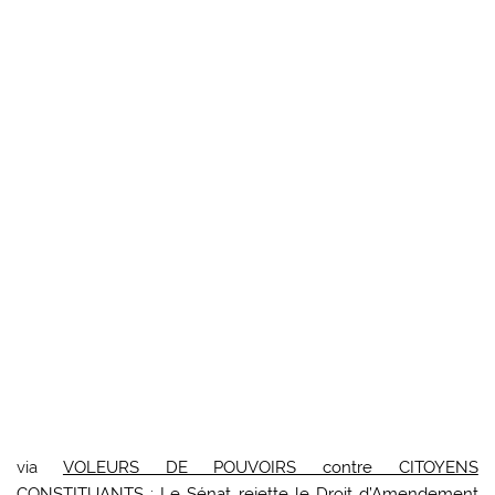
via
VOLEURS DE POUVOIRS contre CITOYENS
CONSTITUANTS : Le Sénat rejette le Droit d’Amendement