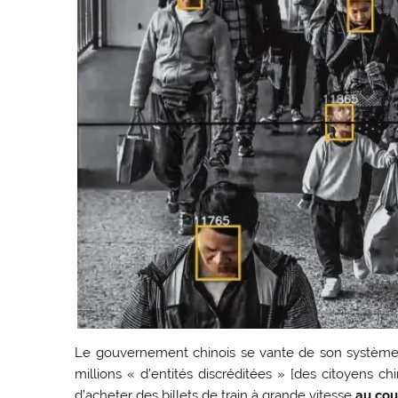
Le gouvernement chinois se vante de son système d
millions « d’entités discréditées » [des citoyens c
d’acheter des billets de train à grande vitesse
au cou