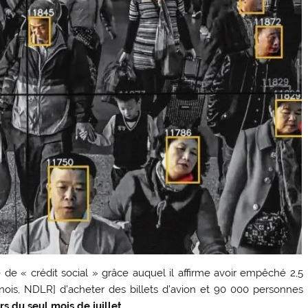
e « crédit social » grâce auquel il affirme avoir empêché 2,5
hinois, NDLR] d’acheter des billets d’avion et 90 000 personnes
rs du seul mois de juillet
.