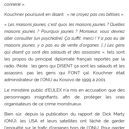
connerie
».
Kouchner poursuivit en disant : «
ne croyez pas ces bêtises
».
«
Les maisons jaunes, c’est quoi, les maisons jaunes ? Quelles
maisons jaunes ? Pourquoi jaunes ? Monsieur, vous devriez
aller consulter [un psychiatre]. Ça suffit, merci ! Y a pas eu de
maisons jaunes, y a pas eu de vente d’organes. […] Les gens
qui disent ça sont des salauds et des assassins
», tels sont
les propos du principal diplomate français reportés par la
radio. (Note : les gens qui DISENT ça sont les salauds et les
assassins, pas les gens qui FONT ça). Kouchner était
administrateur de l’ONU au Kosovo de 1999 à 2001.
Le ministère public d’EULEX n’a mis en accusation que des
personnages insignifiants, afin de protéger les vrais
organisateurs de ce crime monstrueux.
Bien sûr, depuis la publication du rapport de Dick Marty
(ONU), les USA et leurs satellites ont tâché de garder
l’enquête sur le trafic d’organes hors de l’ONU. Pour garder