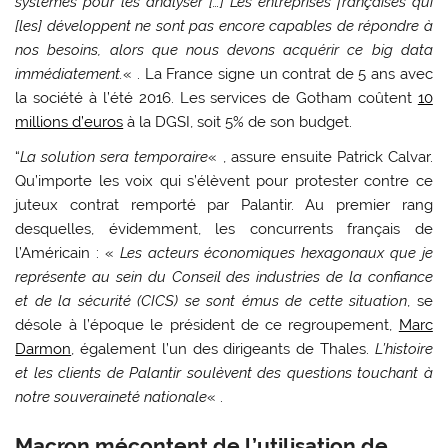
systèmes pour les analyser […] Les entreprises françaises qui
[les] développent ne sont pas encore capables de répondre à
nos besoins, alors que nous devons acquérir ce big data
immédiatement.
« . La France signe un contrat de 5 ans avec
la société à l’été 2016. Les services de Gotham coûtent
10
millions d’euros
à la DGSI, soit 5% de son budget.
“
La solution sera temporaire
« , assure ensuite Patrick Calvar.
Qu’importe les voix qui s’élèvent pour protester contre ce
juteux contrat remporté par Palantir. Au premier rang
desquelles, évidemment, les concurrents français de
l’Américain : «
Les acteurs économiques hexagonaux que je
représente au sein du Conseil des industries de la confiance
et de la sécurité (CICS) se sont émus de cette situation
, se
désole à l’époque le président de ce regroupement,
Marc
Darmon
, également l’un des dirigeants de Thales.
L’histoire
et les clients de Palantir soulèvent des questions touchant à
notre souveraineté nationale
« .
Macron mécontent de l’utilisation de