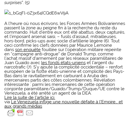
surprises
”. (5)
A l’heure où nous écrivons, les Forces Armées Bolivariennes
passent la zone au peigne fin à la recherche du reste du
commando. Huit d’entre eux ont été abattus, deux capturés,
et l’imposant arsenal saisi, – fusils d’assaut, mitrailleuses,
hors-bord, picks-ups avec socle d’artillerie légère (6). Tout
ceci confirme les clefs données par Maurice Lemoine
dans
son enquête
fouillée sur l’opération militaire repeinte
en “campagne anti-drogue” de Donald Trump, comme
l’achat massif d’armement par les réseaux paramilitaires de
Juan Guaido avec
les fonds états-uniens
et l’argent du
narcotrafic (7). S’y ajoute la complicité occidentale – renfort
européen de la flotte états-unienne et complicité des Pays-
Bas dans le ravitaillement en carburant à Aruba des
mercenaires partis des côtes colombiennes. Révélation
intéressante : parmi les mercenaires de cette opération
conjointe paramilitaire/Guaido/Trump/Duque/UE contre le
Venezuela, a été arrêté un agent de la DEA.
Lire la suite de l’article ici.
via
Le Venezuela inflige une nouvelle défaite à l’Empire… et
aux grands médias