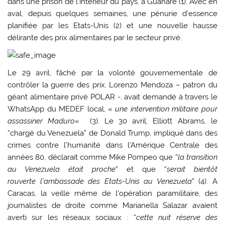
dans une prison de l’intérieur du pays, à Guanare (1). Avec en
aval, depuis quelques semaines, une pénurie d’essence
planifiée par les Etats-Unis (2) et une nouvelle hausse
délirante des prix alimentaires par le secteur privé.
Le 29 avril, fâché par la volonté gouvernementale de
contrôler la guerre des prix, Lorenzo Mendoza – patron du
géant alimentaire privé POLAR -, avait demandé à travers le
WhatsApp du MEDEF local, «
une intervention militaire pour
assassiner Maduro
« (3). Le 30 avril, Elliott Abrams, le
“chargé du Venezuela” de Donald Trump, impliqué dans des
crimes contre l’humanité dans l’Amérique Centrale des
années 80, déclarait comme Mike Pompeo que “
la transition
au Venezuela était proche
” et que “
serait bientôt
rouverte l’ambassade des Etats-Unis au Venezuela
” (4). A
Caracas, la veille même de l’opération paramilitaire, des
journalistes de droite comme Marianella Salazar avaient
averti sur les réseaux sociaux : “
cette nuit réserve des