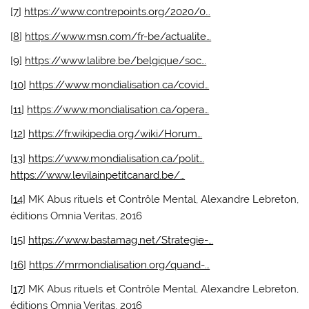
[
7
]
https://www.contrepoints.org/2020/0…
[
8
]
https://www.msn.com/fr-be/actualite…
[
9
]
https://www.lalibre.be/belgique/soc…
[
10
]
https://www.mondialisation.ca/covid…
[
11
]
https://www.mondialisation.ca/opera…
[
12
]
https://fr.wikipedia.org/wiki/Horum…
[
13
]
https://www.mondialisation.ca/polit…
https://www.levilainpetitcanard.be/…
[
14
] MK Abus rituels et Contrôle Mental, Alexandre Lebreton,
éditions Omnia Veritas, 2016
[
15
]
https://www.bastamag.net/Strategie-…
[
16
]
https://mrmondialisation.org/quand-…
[
17
] MK Abus rituels et Contrôle Mental, Alexandre Lebreton,
éditions Omnia Veritas, 2016