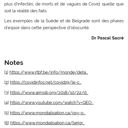
plus d’infectés, de morts et de vagues de Covid, quelle que
soit la réalité des faits.
Les exemples de la Suède et de Belgrade sont des phares
d’espoir dans cette perspective d’obscurité.
Dr Pascal Sacré
Notes
[
1
]
https://www.rtbf.be/info/monde/deta…
[
2
]
https://covidinfos.net/covid19/le-c…
[
3
]
https://www.aimsib.org/2018/10/22/d…
[
4
]
https://www.youtube.com/watch?v=QEO…
[
5
]
https://www.mondialisation.ca/psy-o…
[
6
]
https://www.mondialisation.ca/belgr…