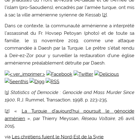
de jihadistes du Front al-Nosra (Al-Qaïda) et de l’Armée de
l’islam (pro-Saoudiens), encadrés par l’armée turque, ont mis
à sac la ville arménienne syrienne de Kessab [
2
].
Dans ce contexte, la communauté arménienne a interprété
l’assassinat du Fr. Hovsep Petoyan (photo) et de toute sa
famille, le 11 novembre 2019, comme une attaque
commandée à Daesh par la Turquie. Le prêtre s’était rendu
à Deir-ez-Zor pour y surveiller la restauration d’une église
arménienne préalablement détruite par Daesh.
[
1
]
Statistics of Democide : Genocide and Mass Murder Since
1900
, R.J. Rummel, Transaction, 1998, p. 223-235.
[
2
] «
La Turquie d’aujourd’hui poursuit le génocide
arménien
», par Thierry Meyssan,
Réseau Voltaire
, 26 avril
2015.
via
Les chrétiens fuient le Nord-Est de la Syrie