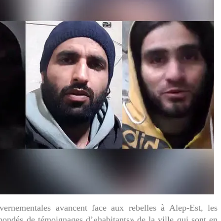
vernementales avancent face aux rebelles à Alep-Est, les
nondés de témoignages d’«habitants» de la ville qui sont en