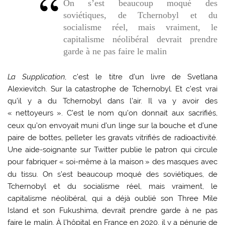
On s’est beaucoup moqué des
soviétiques, de Tchernobyl et du
socialisme réel, mais vraiment, le
capitalisme néolibéral devrait prendre
garde à ne pas faire le malin
La Supplication
, c’est le titre d’un livre de Svetlana
Alexievitch. Sur la catastrophe de Tchernobyl. Et c’est vrai
qu’il y a du Tchernobyl dans l’air. Il va y avoir des
«
nettoyeurs
». C’est le nom qu’on donnait aux sacrifiés,
ceux qu’on envoyait muni d’un linge sur la bouche et d’une
paire de bottes, pelleter les gravats vitrifiés de radioactivité.
Une aide-soignante sur Twitter publie le patron qui circule
pour fabriquer «
soi-même à la maison
» des masques avec
du tissu. On s’est beaucoup moqué des soviétiques, de
Tchernobyl et du socialisme réel, mais vraiment, le
capitalisme néolibéral, qui a déjà oublié son Three Mile
Island et son Fukushima, devrait prendre garde à ne pas
faire le malin. À l’hôpital en France en 2020, il y a pénurie de