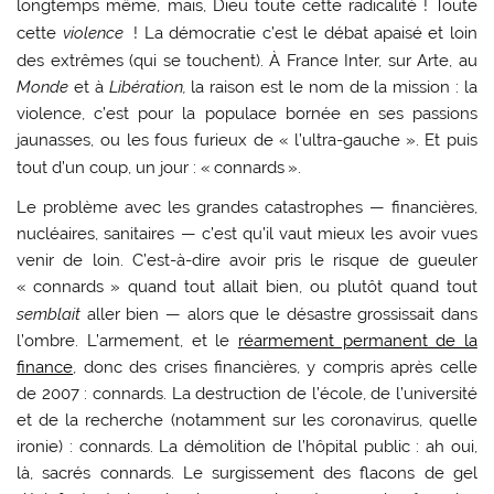
longtemps même, mais, Dieu toute cette radicalité
! Toute
cette
violence
! La démocratie c’est le débat apaisé et loin
des extrêmes (qui se touchent). À France Inter, sur Arte, au
Monde
et à
Libération,
la raison est le nom de la mission : la
violence, c’est pour la populace bornée en ses passions
jaunasses, ou les fous furieux de «
l’ultra-gauche
». Et puis
tout d’un coup, un jour : «
connards
».
Le problème avec les grandes catastrophes — financières,
nucléaires, sanitaires — c’est qu’il vaut mieux les avoir vues
venir de loin. C’est-à-dire avoir pris le risque de gueuler
«
connards
» quand tout allait bien, ou plutôt quand tout
semblait
aller bien — alors que le désastre grossissait dans
l’ombre. L’armement, et le
réarmement permanent de la
finance
, donc des crises financières, y compris après celle
de 2007 : connards. La destruction de l’école, de l’université
et de la recherche (notamment sur les coronavirus, quelle
ironie) : connards. La démolition de l’hôpital public : ah oui,
là, sacrés connards. Le surgissement des flacons de gel