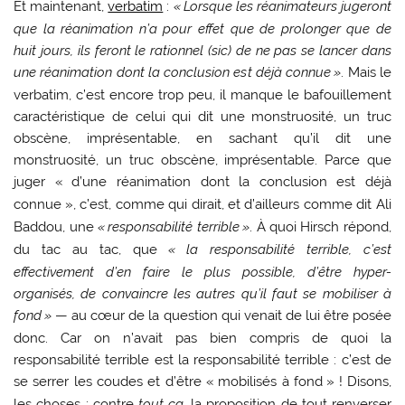
Et maintenant,
verbatim
:
«
Lorsque les réanimateurs jugeront
que la réanimation n’a pour effet que de prolonger que de
huit jours, ils feront le rationnel (sic) de ne pas se lancer dans
une réanimation dont la conclusion est déjà connue
»
. Mais le
verbatim, c’est encore trop peu, il manque le bafouillement
caractéristique de celui qui dit une monstruosité, un truc
obscène, imprésentable, en sachant qu’il dit une
monstruosité, un truc obscène, imprésentable. Parce que
juger «
d’une réanimation dont la conclusion est déjà
connue
», c’est, comme qui dirait, et d’ailleurs comme dit Ali
Baddou, une
«
responsabilité terrible
»
. À quoi Hirsch répond,
du tac au tac, que
«
la responsabilité terrible, c’est
effectivement d’en faire le plus possible, d’être hyper-
organisés, de convaincre les autres qu’il faut se mobiliser à
fond
»
— au cœur de la question qui venait de lui être posée
donc. Car on n’avait pas bien compris de quoi la
responsabilité terrible est la responsabilité terrible : c’est de
se serrer les coudes et d’être «
mobilisés à fond
»
! Disons,
les choses : contre
tout ça,
la proposition de tout renverser