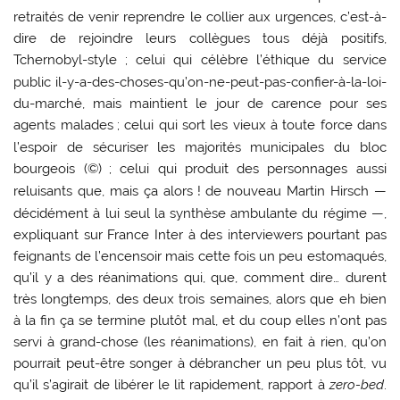
retraités de venir reprendre le collier aux urgences, c’est-à-
dire de rejoindre leurs collègues tous déjà positifs,
Tchernobyl-style
; celui qui célèbre l’éthique du service
public il-y-a-des-choses-qu’on-ne-peut-pas-confier-à-la-loi-
du-marché, mais maintient le jour de carence pour ses
agents malades
; celui qui sort les vieux à toute force dans
l’espoir de sécuriser les majorités municipales du bloc
bourgeois (©)
; celui qui produit des personnages aussi
reluisants que, mais ça alors
! de nouveau Martin Hirsch —
décidément à lui seul la synthèse ambulante du régime —,
expliquant sur France Inter à des interviewers pourtant pas
feignants de l’encensoir mais cette fois un peu estomaqués,
qu’il y a des réanimations qui, que, comment dire… durent
très longtemps, des deux trois semaines, alors que eh bien
à la fin ça se termine plutôt mal, et du coup elles n’ont pas
servi à grand-chose (les réanimations), en fait à rien, qu’on
pourrait peut-être songer à débrancher un peu plus tôt, vu
qu’il s’agirait de libérer le lit rapidement, rapport à
zero-bed
.