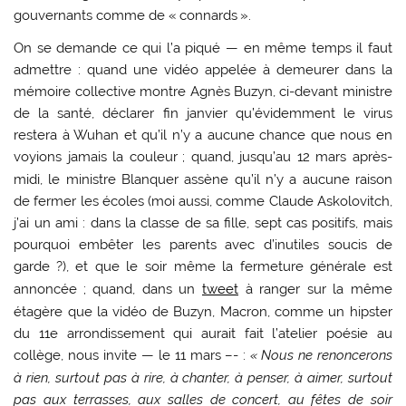
gouvernants comme de «
connards
».
On se demande ce qui l’a piqué — en même temps il faut
admettre : quand une vidéo appelée à demeurer dans la
mémoire collective montre Agnès Buzyn, ci-devant ministre
de la santé, déclarer fin janvier qu’évidemment le virus
restera à Wuhan et qu’il n’y a aucune chance que nous en
voyions jamais la couleur
; quand, jusqu’au 12 mars après-
midi, le ministre Blanquer assène qu’il n’y a aucune raison
de fermer les écoles (moi aussi, comme Claude Askolovitch,
j’ai un ami : dans la classe de sa fille, sept cas positifs, mais
pourquoi embêter les parents avec d’inutiles soucis de
garde
?), et que le soir même la fermeture générale est
annoncée
; quand, dans un
tweet
à ranger sur la même
étagère que la vidéo de Buzyn, Macron, comme un hipster
du 11e arrondissement qui aurait fait l’atelier poésie au
collège, nous invite — le 11 mars –- :
«
Nous ne renoncerons
à rien, surtout pas à rire, à chanter, à penser, à aimer, surtout
pas aux terrasses, aux salles de concert, au fêtes de soir