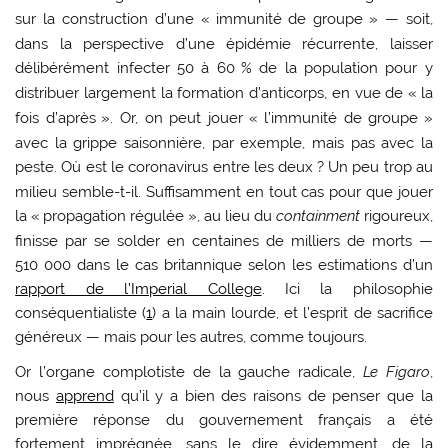
sur la construction d’une «
immunité de groupe
» — soit,
dans la perspective d’une épidémie récurrente, laisser
délibérément infecter 50 à 60
% de la population pour y
distribuer largement la formation d’anticorps, en vue de «
la
fois d’après
». Or, on peut jouer «
l’immunité de groupe
»
avec la grippe saisonnière, par exemple, mais pas avec la
peste. Où est le coronavirus entre les deux
? Un peu trop au
milieu semble-t-il. Suffisamment en tout cas pour que jouer
la «
propagation régulée
», au lieu du
containment
rigoureux,
finisse par se solder en centaines de milliers de morts —
510 000 dans le cas britannique selon les estimations d’un
rapport de l’Imperial College
. Ici la philosophie
conséquentialiste
(
1
)
a la main lourde, et l’esprit de sacrifice
généreux — mais pour les autres, comme toujours.
Or l’organe complotiste de la gauche radicale,
Le Figaro
,
nous
apprend
qu’il y a bien des raisons de penser que la
première réponse du gouvernement français a été
fortement imprégnée, sans le dire évidemment, de la