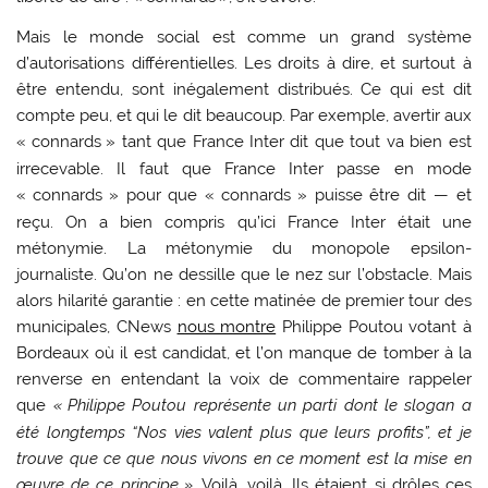
Mais le monde social est comme un grand système
d’autorisations différentielles. Les droits à dire, et surtout à
être entendu, sont inégalement distribués. Ce qui est dit
compte peu, et qui le dit beaucoup. Par exemple, avertir aux
«
connards
» tant que France Inter dit que tout va bien est
irrecevable. Il faut que France Inter passe en mode
«
connards
» pour que «
connards
» puisse être dit — et
reçu. On a bien compris qu’ici France Inter était une
métonymie. La métonymie du monopole epsilon-
journaliste. Qu’on ne dessille que le nez sur l’obstacle. Mais
alors hilarité garantie : en cette matinée de premier tour des
municipales, CNews
nous montre
Philippe Poutou votant à
Bordeaux où il est candidat, et l’on manque de tomber à la
renverse en entendant la voix de commentaire rappeler
que
«
Philippe Poutou représente un parti dont le slogan a
été longtemps “Nos vies valent plus que leurs profits”, et je
trouve que ce que nous vivons en ce moment est la mise en
œuvre de ce principe
»
. Voilà, voilà. Ils étaient si drôles ces