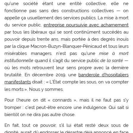
qu’une société étant une entité collective, elle ne
fonctionne pas sans des constructions collectives — on
appelle ça usuellement des services publics. La mise à mort
du service public,
entreprise poursuivie avec acharnement
par tous les libéraux qui se sont continûment succédés au
pouvoir depuis trente ans, mais portée à des degrés inouïs
par la clique Macron-Buzyn-Blanquer-Pénicaud et tous leurs
misérables managers, n’est pas qu’une
mise à mort
institutionnelle
quand il s’agit du service public
de la santé
—
où les mots retrouvent leur sens propre avec la dernière
brutalité. En décembre 2019, une
banderole d’hospitaliers
manifestants
disait : «
L’État compte les sous, on va compter
les morts
». Nous y sommes.
Pour l’heure on dit «
connards
», mais il ne faut pas s’y
tromper : c’est peut-être encore une indulgence. Qui sait si
bientôt on ne dira pas autre chose.
En fait, tout ce pouvoir, s’il lui était resté deux sous de
dignité, aurait dû endosser le désastre déjà annoncé en face