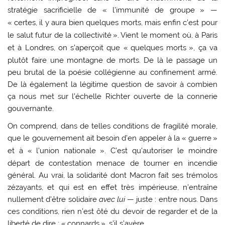
stratégie sacrificielle de «
l’immunité de groupe
» —
«
certes, il y aura bien quelques morts, mais enfin c’est pour
le salut futur de la collectivité
». Vient le moment où, à Paris
et à Londres, on s’aperçoit que «
quelques morts
», ça va
plutôt faire une montagne de morts. De là le passage un
peu brutal de la poésie collégienne au confinement armé.
De là également la légitime question de savoir à combien
ça nous met sur l’échelle Richter ouverte de la connerie
gouvernante.
On comprend, dans de telles conditions de fragilité morale,
que le gouvernement ait besoin d’en appeler à la «
guerre
»
et à «
l’union nationale
». C’est qu’autoriser le moindre
départ de contestation menace de tourner en incendie
général. Au vrai, la solidarité dont Macron fait ses trémolos
zézayants, et qui est en effet très impérieuse, n’entraîne
nullement d’être solidaire
avec lui
— juste : entre nous. Dans
ces conditions, rien n’est ôté du devoir de regarder et de la
liberté de dire : «
connards
», s’il s’avère.