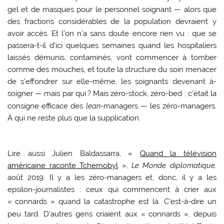
gel et de masques pour le personnel soignant — alors que
des fractions considérables de la population devraient y
avoir accès. Et l’on n’a sans doute encore rien vu : que se
passera-t-il d’ici quelques semaines quand les hospitaliers
laissés démunis, contaminés, vont commencer à tomber
comme des mouches, et toute la structure du soin menacer
de s’effondrer sur elle-même, les soignants devenant à-
soigner — mais par qui
? Mais zéro-stock, zéro-bed : c’était la
consigne efficace des
lean
-managers — les zéro-managers.
À qui ne reste plus que la supplication.
Lire aussi Julien Baldassarra, «
Quand la télévision
américaine raconte Tchernobyl
»,
Le Monde diplomatique
,
août 2019.
Il y a les zéro-managers et, donc, il y a les
epsilon-journalistes : ceux qui commencent à crier aux
«
connards
» quand la catastrophe est là. C’est-à-dire un
peu tard. D’autres gens criaient aux «
connards
», depuis