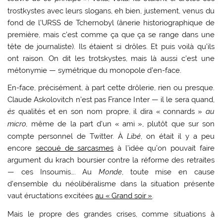
trostkystes avec leurs slogans, eh bien, justement, venus du
fond de l’URSS de Tchernobyl (ânerie historiographique de
première, mais c’est comme ça que ça se range dans une
tête de journaliste). Ils étaient si drôles. Et puis voilà qu’ils
ont raison. On dit les trotskystes, mais là aussi c’est une
métonymie — symétrique du monopole d’en-face.
En-face, précisément, à part cette drôlerie, rien ou presque.
Claude Askolovitch n’est pas France Inter — il le sera quand,
ès
qualités et en son nom propre, il dira «
connards
»
au
micro,
même de la part d’un «
ami
», plutôt que sur son
compte personnel de Twitter. À
Libé
, on était il y a peu
encore
secoué de sarcasmes
à l’idée qu’on pouvait faire
argument du krach boursier contre la réforme des retraites
— ces Insoumis…. Au
Monde
, toute mise en cause
d’ensemble du néolibéralisme dans la situation présente
vaut éructations excitées
au «
Grand soir
»
.
Mais le propre des grandes crises, comme situations à