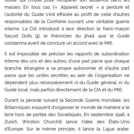
Guide qui croyait juste récupérer son audience dans les
masses. En tous cas, l’« Appareil secret » a perduré et
l’autorité du Guide s’est effacée au profit de celle d’autres
responsables de la Confrérie ouvrant une véritable guerre
interne. La CIA introduisit à leur direction le franc-maçon
Sayyid Qutb [
1
], le théoricien du jihad, que le Guide
condamna avant de conclure un accord avec le MI6.
Il est impossible de préciser les rapports de subordination
interne des uns et des autres, d’une part parce que chaque
branche étrangère a sa propre autonomie et d’autre part
parce que les unités secrètes au sein de l’organisation ne
dépendent plus nécessairement ni du Guide général, ni du
Guide local, mais parfois directement de la CIA et du MI6.
Durant la période suivant la Seconde Guerre mondiale, les
Britanniques essayent d’organiser le monde de manière à le
tenir hors de portée des Soviétiques. En septembre 1946, à
Zurich, Winston Churchill lance l’idée des États-Unis
d’Europe. Sur le même principe, il lance la Ligue arabe.