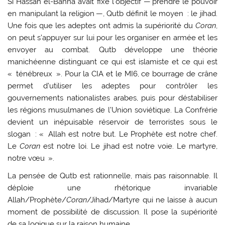
Si Hassan el-Banna avait fixé l’objectif — prendre le pouvoir
en manipulant la religion —, Qutb définit le moyen : le jihad.
Une fois que les adeptes ont admis la supériorité du
Coran
,
on peut s’appuyer sur lui pour les organiser en armée et les
envoyer au combat. Qutb développe une théorie
manichéenne distinguant ce qui est islamiste et ce qui est
« ténébreux ». Pour la CIA et le MI6, ce bourrage de crâne
permet d’utiliser les adeptes pour contrôler les
gouvernements nationalistes arabes, puis pour déstabiliser
les régions musulmanes de l’Union soviétique. La Confrérie
devient un inépuisable réservoir de terroristes sous le
slogan : « Allah est notre but. Le Prophète est notre chef.
Le
Coran
est notre loi. Le jihad est notre voie. Le martyre,
notre vœu ».
La pensée de Qutb est rationnelle, mais pas raisonnable. Il
déploie une rhétorique invariable
Allah/Prophète/
Coran
/Jihad/Martyre qui ne laisse à aucun
moment de possibilité de discussion. Il pose la supériorité
de sa logique sur la raison humaine.