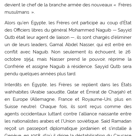
devient le chef de la branche armée des nouveaux « Frères
musulmans ».
Alors qu’en Égypte, les Frères ont participé au coup d’État
des Officiers libres du général Mohammed Naguib — Sayyid
Qutb était leur agent de liaison —, ils sont chargés d’éliminer
un de leurs leaders, Gamal Abdel Nasser, qui est entré en
conflit avec Naguib. Non seulement ils échouent, le 26
octobre 1954, mais Nasser prend le pouvoir, réprime la
Confrérie et assigne Naguib à résidence. Sayyid Qutb sera
pendu quelques années plus tard.
Interdits en Égypte, les Frères se replient dans les États
wahhabites (Arabie saoudite, Qatar et Émirat de Charjah) et
en Europe (Allemagne, France et Royaume-Uni, plus en
Suisse neutre). Chaque fois, ils sont reçus comme des
agents occidentaux luttant contre l’alliance naissante entre
les nationalistes arabes et l’Union soviétique. Saïd Ramadan
reçoit un passeport diplomatique jordanien et s’installe à
Genève, en 1958, d’où il dirige la déstabilisation du Caucase