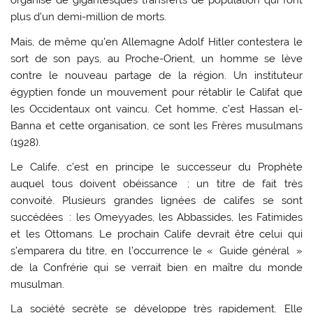
organise de gigantesques transferts de population qui font
plus d’un demi-million de morts.
Mais, de même qu’en Allemagne Adolf Hitler contestera le
sort de son pays, au Proche-Orient, un homme se lève
contre le nouveau partage de la région. Un instituteur
égyptien fonde un mouvement pour rétablir le Califat que
les Occidentaux ont vaincu. Cet homme, c’est Hassan el-
Banna et cette organisation, ce sont les Frères musulmans
(1928).
Le Calife, c’est en principe le successeur du Prophète
auquel tous doivent obéissance ; un titre de fait très
convoité. Plusieurs grandes lignées de califes se sont
succédées : les Omeyyades, les Abbassides, les Fatimides
et les Ottomans. Le prochain Calife devrait être celui qui
s’emparera du titre, en l’occurrence le « Guide général »
de la Confrérie qui se verrait bien en maître du monde
musulman.
La société secrète se développe très rapidement. Elle