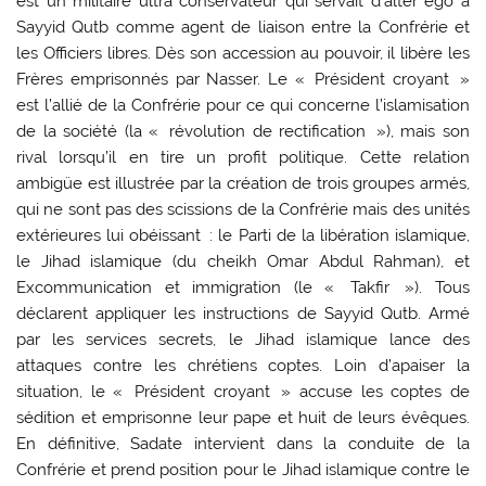
est un militaire ultra conservateur qui servait d’alter ego à
Sayyid Qutb comme agent de liaison entre la Confrérie et
les Officiers libres. Dès son accession au pouvoir, il libère les
Frères emprisonnés par Nasser. Le « Président croyant »
est l’allié de la Confrérie pour ce qui concerne l’islamisation
de la société (la « révolution de rectification »), mais son
rival lorsqu’il en tire un profit politique. Cette relation
ambigüe est illustrée par la création de trois groupes armés,
qui ne sont pas des scissions de la Confrérie mais des unités
extérieures lui obéissant : le Parti de la libération islamique,
le Jihad islamique (du cheikh Omar Abdul Rahman), et
Excommunication et immigration (le « Takfir »). Tous
déclarent appliquer les instructions de Sayyid Qutb. Armé
par les services secrets, le Jihad islamique lance des
attaques contre les chrétiens coptes. Loin d’apaiser la
situation, le « Président croyant » accuse les coptes de
sédition et emprisonne leur pape et huit de leurs évêques.
En définitive, Sadate intervient dans la conduite de la
Confrérie et prend position pour le Jihad islamique contre le