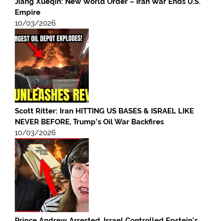
Jiang Xueqin: New World Order – Iran War Ends U.S.
Empire
10/03/2026
Scott Ritter: Iran HITTING US BASES & ISRAEL LIKE
NEVER BEFORE, Trump’s Oil War Backfires
10/03/2026
Prince Andrew Arrested, Israel Controlled Epstein’s