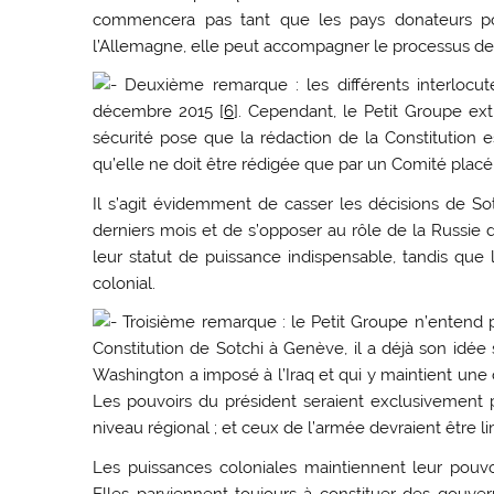
commencera pas tant que les pays donateurs pote
l’Allemagne, elle peut accompagner le processus de r
Deuxième remarque : les différents interlocute
décembre 2015 [
6
]. Cependant, le Petit Groupe ext
sécurité pose que la rédaction de la Constitution es
qu’elle ne doit être rédigée que par un Comité placé 
Il s’agit évidemment de casser les décisions de Sotc
derniers mois et de s’opposer au rôle de la Russie da
leur statut de puissance indispensable, tandis que
colonial.
Troisième remarque : le Petit Groupe n’entend pa
Constitution de Sotchi à Genève, il a déjà son idée s
Washington a imposé à l’Iraq et qui y maintient une
Les pouvoirs du président seraient exclusivement pr
niveau régional ; et ceux de l’armée devraient être li
Les puissances coloniales maintiennent leur pouv
Elles parviennent toujours à constituer des gouve