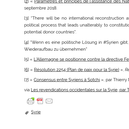
[
2
] «
Paramètres et principes de l’assistance des Na
septembre 2018.
[
3
] “There will be no international reconstruction
political process that leads unalterably to constitu
potential donor countries”.
[
4
] “Wenn es eine politische Lösung in #Syrien gibt,
Wiederaufbau zu übernehmen”
[
5
] «
L’Allemagne se positionne contre la directive F
[
6
] «
Résolution 2254 (Plan de paix pour la Syrie)
»,
R
[
7
] «
Consensus entre Syriens à Sotchi
», par Thierr
via
Les revendications occidentales sur la Syrie, par
Syrie