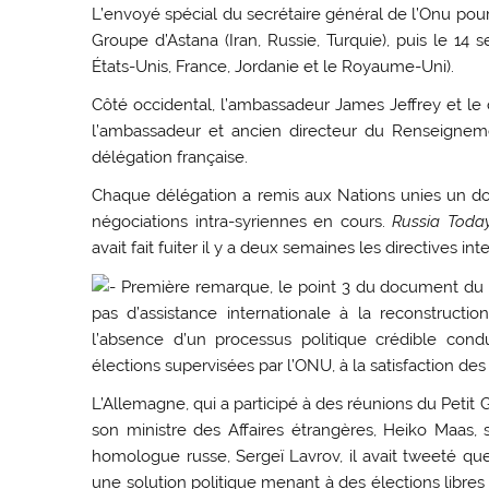
L’envoyé spécial du secrétaire général de l’Onu pour
Groupe d’Astana (Iran, Russie, Turquie), puis le 14
États-Unis, France, Jordanie et le Royaume-Uni).
Côté occidental, l’ambassadeur James Jeffrey et le 
l’ambassadeur et ancien directeur du Renseigneme
délégation française.
Chaque délégation a remis aux Nations unies un do
négociations intra-syriennes en cours.
Russia Toda
avait fait fuiter il y a deux semaines les directives int
Première remarque, le point 3 du document du Pet
pas d’assistance internationale à la reconstruct
l’absence d’un processus politique crédible cond
élections supervisées par l’ONU, à la satisfaction des
L’Allemagne, qui a participé à des réunions du Petit 
son ministre des Affaires étrangères, Heiko Maas, s
homologue russe, Sergeï Lavrov, il avait tweeté que s
une solution politique menant à des élections libres 