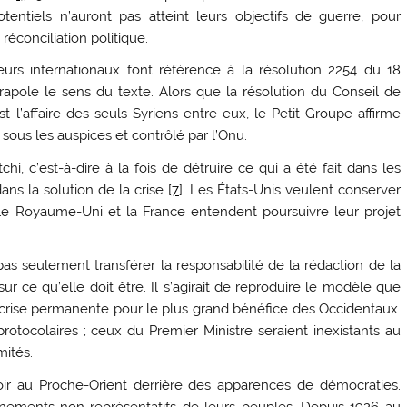
ntiels n’auront pas atteint leurs objectifs de guerre, pour
éconciliation politique.
urs internationaux font référence à la résolution 2254 du 18
rapole le sens du texte. Alors que la résolution du Conseil de
t l’affaire des seuls Syriens entre eux, le Petit Groupe affirme
sous les auspices et contrôlé par l’Onu.
hi, c’est-à-dire à la fois de détruire ce qui a été fait dans les
ns la solution de la crise [
7
]. Les États-Unis veulent conserver
 le Royaume-Uni et la France entendent poursuivre leur projet
s seulement transférer la responsabilité de la rédaction de la
ur ce qu’elle doit être. Il s’agirait de reproduire le modèle que
 crise permanente pour le plus grand bénéfice des Occidentaux.
otocolaires ; ceux du Premier Ministre seraient inexistants au
mités.
oir au Proche-Orient derrière des apparences de démocraties.
rnements non-représentatifs de leurs peuples. Depuis 1926 au