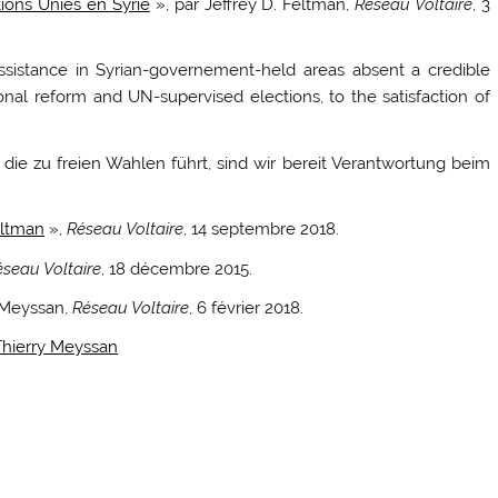
tions Unies en Syrie
», par Jeffrey D. Feltman,
Réseau Voltaire
, 3
 assistance in Syrian-governement-held areas absent a credible
tional reform and UN-supervised elections, to the satisfaction of
 die zu freien Wahlen führt, sind wir bereit Verantwortung beim
eltman
»,
Réseau Voltaire
, 14 septembre 2018.
éseau Voltaire
, 18 décembre 2015.
y Meyssan,
Réseau Voltaire
, 6 février 2018.
 Thierry Meyssan