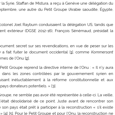
 la Syrie, Staffan de Mistura, a reçu à Genève une délégation du
 septembre, une autre du Petit Groupe (Arabie saoudite, Égypte,
colonel Joel Rayburn conduisaient la délégation US, tandis que
nt extérieur (DGSE 2012-16), François Sénémaud, présidait la
cument secret sur ses revendications, en vue de peser sur les
y
a fait fuiter le document occidental [
1
], comme
Kommersant
ernes de l’Onu [
2
].
it Groupe reprend la directive interne de l’Onu : « Il n’y aura
ion dans les zones contrôlées par le gouvernement syrien en
uisant inéluctablement à la réforme constitutionnelle et aux
 pays donateurs potentiels. » [
3
].
Groupe, ne semble pas avoir été représentée à celle-ci. La veille,
’était désolidarisé de ce point. Juste avant de rencontrer son
on pays était prêt à participer à la reconstruction « s’il existe
» [
4
] [
5
]. Pour le Petit Groupe et pour l’Onu, la reconstruction ne