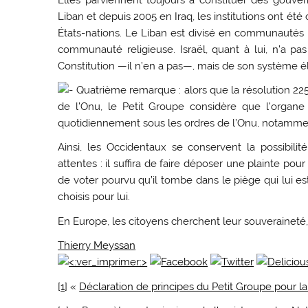
Liban et depuis 2005 en Iraq, les institutions ont 
États-nations. Le Liban est divisé en communautés r
communauté religieuse. Israël, quant à lui, n’a p
Constitution —il n’en a pas—, mais de son système él
Quatrième remarque : alors que la résolution 2254
de l’Onu, le Petit Groupe considère que l’organe s
quotidiennement sous les ordres de l’Onu, notammen
Ainsi, les Occidentaux se conservent la possibilit
attentes : il suffira de faire déposer une plainte pou
de voter pourvu qu’il tombe dans le piège qui lui es
choisis pour lui.
En Europe, les citoyens cherchent leur souveraineté,
Thierry Meyssan
[
1
] «
Déclaration de principes du Petit Groupe pour la