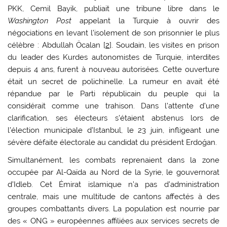
PKK, Cemil Bayik, publiait une tribune libre dans le
Washington Post
appelant la Turquie à ouvrir des
négociations en levant l’isolement de son prisonnier le plus
célèbre : Abdullah Öcalan [
2
]. Soudain, les visites en prison
du leader des Kurdes autonomistes de Turquie, interdites
depuis 4 ans, furent à nouveau autorisées. Cette ouverture
était un secret de polichinelle. La rumeur en avait été
répandue par le Parti républicain du peuple qui la
considérait comme une trahison. Dans l’attente d’une
clarification, ses électeurs s’étaient abstenus lors de
l’élection municipale d’Istanbul, le 23 juin, infligeant une
sévère défaite électorale au candidat du président Erdoğan.
Simultanément, les combats reprenaient dans la zone
occupée par Al-Qaïda au Nord de la Syrie, le gouvernorat
d’Idleb. Cet Émirat islamique n’a pas d’administration
centrale, mais une multitude de cantons affectés à des
groupes combattants divers. La population est nourrie par
des « ONG » européennes affiliées aux services secrets de