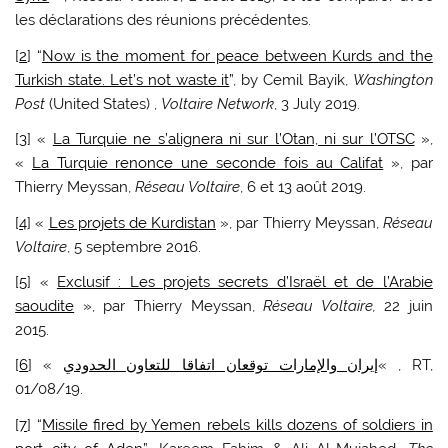
les déclarations des réunions précédentes.
[
2
] “
Now is the moment for peace between Kurds and the
Turkish state. Let’s not waste it
”, by Cemil Bayik,
Washington
Post
(United States) ,
Voltaire Network
, 3 July 2019.
[
3
] «
La Turquie ne s’alignera ni sur l’Otan, ni sur l’OTSC
»,
«
La Turquie renonce une seconde fois au Califat
», par
Thierry Meyssan,
Réseau Voltaire
, 6 et 13 août 2019.
[
4
] «
Les projets de Kurdistan
», par Thierry Meyssan,
Réseau
Voltaire
, 5 septembre 2016.
[
5
] «
Exclusif : Les projets secrets d’Israël et de l’Arabie
saoudite
», par Thierry Meyssan,
Réseau Voltaire,
22 juin
2015.
[
6
] «
إيران والإمارات توقعان اتفاقا للتعاون الحدودي
« , RT,
01/08/19.
[
7
] “
Missile fired by Yemen rebels kills dozens of soldiers in