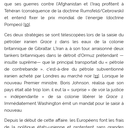
que ses guerres contre l’Afghanistan et l’Iraq profitent à
Téhéran (conséquence de la doctrine Rumsfeld/Cebrowski)
et entend fixer le prix mondial de l’énergie (doctrine
Pompeo) [
10
].
Ces deux stratégies se sont télescopées lors de la saisie du
pétrolier iranien
Grace 1
dans les eaux de la colonie
britannique de Gibraltar. L’Iran a, à son tour, arraisonné deux
tankers britanniques dans le détroit d’Ormuz prétendant —
insulte suprême— que le principal transportait du « pétrole
de contrebande », c’est-à-dire du pétrole subventionné
iranien acheté par Londres au marché noir [
11
]. Lorsque le
nouveau Premier ministre, Boris Johnson, réalisa que son
pays était allé trop loin, il eut la « surprise » de voir la justice
« indépendante » de sa colonie libérer le
Grace 1
.
Immédiatement Washington émit un mandat pour le saisir à
nouveau.
Depuis le début de cette affaire, les Européens font les frais
de la politique états-unienne et protestent sans grandes