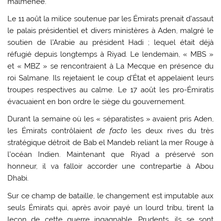
malmenée.
Le 11 août la milice soutenue par les Émirats prenait d’assaut
le palais présidentiel et divers ministères à Aden, malgré le
soutien de l’Arabie au président Hadi ; lequel était déjà
réfugié depuis longtemps à Riyad. Le lendemain, « MBS »
et « MBZ » se rencontraient à La Mecque en présence du
roi Salmane. Ils rejetaient le coup d’État et appelaient leurs
troupes respectives au calme. Le 17 août les pro-Émiratis
évacuaient en bon ordre le siège du gouvernement.
Durant la semaine où les « séparatistes » avaient pris Aden,
les Émirats contrôlaient
de facto
les deux rives du très
stratégique détroit de Bab el Mandeb reliant la mer Rouge à
l’océan Indien. Maintenant que Riyad a préservé son
honneur, il va falloir accorder une contrepartie à Abou
Dhabi.
Sur ce champ de bataille, le changement est imputable aux
seuls Émirats qui, après avoir payé un lourd tribu, tirent la
leçon de cette guerre ingagnable. Prudents, ils se sont