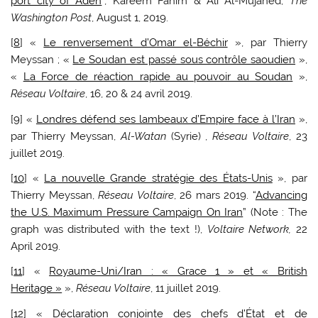
port city of Aden
”, Kareem Fahim & Ali Al-Mujahed,
The
Washington Post
, August 1, 2019.
[
8
] «
Le renversement d’Omar el-Béchir
», par Thierry
Meyssan ; «
Le Soudan est passé sous contrôle saoudien
»,
«
La Force de réaction rapide au pouvoir au Soudan
»,
Réseau Voltaire
, 16, 20 & 24 avril 2019.
[
9
] «
Londres défend ses lambeaux d’Empire face à l’Iran
»,
par Thierry Meyssan,
Al-Watan
(Syrie) ,
Réseau Voltaire
, 23
juillet 2019.
[
10
] «
La nouvelle Grande stratégie des États-Unis
», par
Thierry Meyssan,
Réseau Voltaire
, 26 mars 2019. “
Advancing
the U.S. Maximum Pressure Campaign On Iran
” (Note : The
graph was distributed with the text !),
Voltaire Network,
22
April 2019.
[
11
] «
Royaume-Uni/Iran : « Grace 1 » et « British
Heritage »
»,
Réseau Voltaire
, 11 juillet 2019.
[
12
] «
Déclaration conjointe des chefs d’État et de