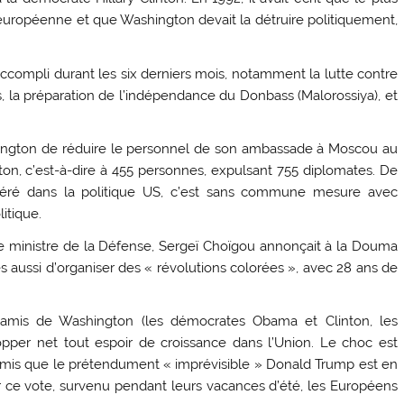
européenne et que Washington devait la détruire politiquement,
compli durant les six derniers mois, notamment la lutte contre
s, la préparation de l’indépendance du Donbass (Malorossiya), et
hington de réduire le personnel de son ambassade à Moscou au
n, c’est-à-dire à 455 personnes, expulsant 755 diplomates. De
erféré dans la politique US, c’est sans commune mesure avec
itique.
 le ministre de la Défense, Sergeï Choïgou annonçait à la Douma
 aussi d’organiser des « révolutions colorées », avec 28 ans de
 amis de Washington (les démocrates Obama et Clinton, les
pper net tout espoir de croissance dans l’Union. Le choc est
admis que le prétendument « imprévisible » Donald Trump est en
r ce vote, survenu pendant leurs vacances d’été, les Européens