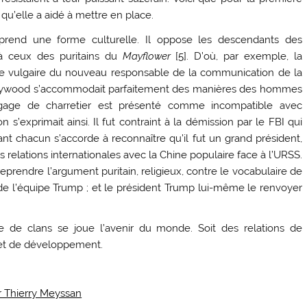
qu’elle a aidé à mettre en place.
 prend une forme culturelle. Il oppose les descendants des
à ceux des puritains du
Mayflower
[
5
]. D’où, par exemple, la
age vulgaire du nouveau responsable de la communication de la
ollywood s’accommodait parfaitement des manières des hommes
ngage de charretier est présenté comme incompatible avec
 s’exprimait ainsi. Il fut contraint à la démission par le FBI qui
ant chacun s’accorde à reconnaître qu’il fut un grand président,
s relations internationales avec la Chine populaire face à l’URSS.
 reprendre l’argument puritain, religieux, contre le vocabulaire de
e l’équipe Trump ; et le président Trump lui-même le renvoyer
te de clans se joue l’avenir du monde. Soit des relations de
n et de développement.
r Thierry Meyssan