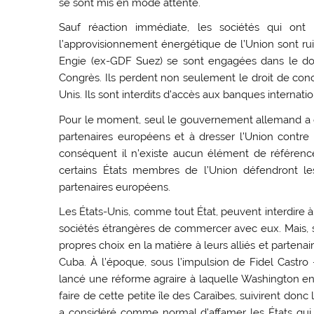
se sont mis en mode attente.
Sauf réaction immédiate, les sociétés qui ont
l’approvisionnement énergétique de l’Union sont rui
Engie (ex-GDF Suez) se sont engagées dans le 
Congrès. Ils perdent non seulement le droit de conco
Unis. Ils sont interdits d’accès aux banques internati
Pour le moment, seul le gouvernement allemand a ex
partenaires européens et à dresser l’Union contre 
conséquent il n’existe aucun élément de référence
certains États membres de l’Union défendront le
partenaires européens.
Les États-Unis, comme tout État, peuvent interdire 
sociétés étrangères de commercer avec eux. Mais, s
propres choix en la matière à leurs alliés et partenair
Cuba. À l’époque, sous l’impulsion de Fidel Castr
lancé une réforme agraire à laquelle Washington en
faire de cette petite île des Caraïbes, suivirent d
a considéré comme normal d’affamer les États qui ré