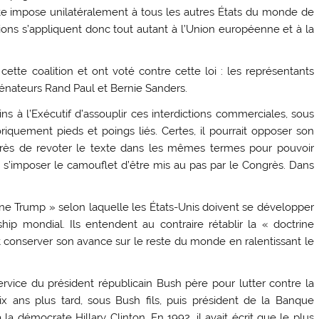
xte impose unilatéralement à tous les autres États du monde de
ions s’appliquent donc tout autant à l’Union européenne et à la
cette coalition et ont voté contre cette loi : les représentants
énateurs Rand Paul et Bernie Sanders.
ins à l’Exécutif d’assouplir ces interdictions commerciales, sous
quement pieds et poings liés. Certes, il pourrait opposer son
Congrès de revoter le texte dans les mêmes termes pour pouvoir
ns s’imposer le camouflet d’être mis au pas par le Congrès. Dans
rine Trump » selon laquelle les États-Unis doivent se développer
hip mondial. Ils entendent au contraire rétablir la « doctrine
 conserver son avance sur le reste du monde en ralentissant le
service du président républicain Bush père pour lutter contre la
dix ans plus tard, sous Bush fils, puis président de la Banque
la démocrate Hillary Clinton. En 1992, il avait écrit que le plus