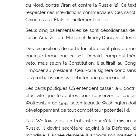
du Nord, contre l’Iran et contre la Russie [
2
]. Ce te
respecter ces interdictions commerciales. Ces sanct
Chine qu’aux États officiellement ciblés.
Seuls cinq parlementaires se sont désolidarisés de 
Justin Amash, Tom Massie et Jimmy Duncan, et les s
Des dispositions de cette loi interdisent plus ou mo
quelque forme que ce soit. Donald Trump est théori
veto, mais selon la Constitution, il suffirait au 
l’imposer au président. Celui-ci le signera donc sa
les prochains jours va débuter une guerre inédite.
Les partis politiques US entendent casser la « doct
plus vite que les autres pour conserver le leaders
Wolfowitz » de 1992, selon laquelle Washington doit
développement de tout compétiteur potentiel [
3
].
Paul Wolfowitz est un trotskiste qui s’était mis au 
Russie. Il devint secrétaire adjoint à la Défense, 
mondiale. L’année dernière, il apporta son soutien à 