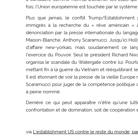
fois, l’Union européenne est touchée par le système 
Plus que jamais, le conflit Trump/Establishment
immigrés à la recherche du « rêve américain » 
dénonciation par la presse internationale du lang
Maison-Blanche, Anthony Scaramucci. Jusqu’ici H
d’affaire new-yorkais, mais soudainement ce la
l’exercice du Pouvoir. Seul le président Richard Nixon
organisa le scandale du Watergate contre lui. Pourt
mettant fin à la guerre du Vietnam et rééquilibrant le
Il est étonnant de voir la presse de la vieille Europe
Scaramucci pour juger de la compétence politique d
à peine nommé.
Derrière ce qui peut apparaître n’être qu’une lut
confrontation et de domination, soit de coopératio
via
L’establishment US contre le reste du monde, pa