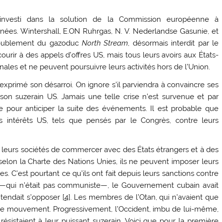
 investi dans la solution de la Commission européenne à
nées. Wintershall, E.ON Ruhrgas, N. V. Nederlandse Gasunie, et
doublement du gazoduc
North Stream
, désormais interdit par le
urir à des appels d’offres US, mais tous leurs avoirs aux États-
onales et ne peuvent poursuivre leurs activités hors de l’Union.
primé son désarroi. On ignore s’il parviendra à convaincre ses
son suzerain US. Jamais une telle crise n’est survenue et par
 pour anticiper la suite des événements. Il est probable que
s intérêts US, tels que pensés par le Congrès, contre leurs
à leurs sociétés de commercer avec des États étrangers et à des
elon la Charte des Nations Unies, ils ne peuvent imposer leurs
es. C’est pourtant ce qu’ils ont fait depuis leurs sanctions contre
o —qui n’était pas communiste—, le Gouvernement cubain avait
tendait s’opposer [
4
]. Les membres de l’Otan, qui n’avaient que
onc le mouvement. Progressivement, l’Occident, imbu de lui-même,
sistaient à leur puissant suzerain. Voici que pour la première