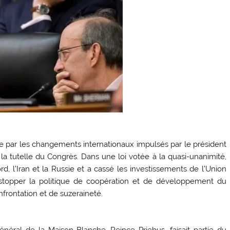
e par les changements internationaux impulsés par le président
 la tutelle du Congrès. Dans une loi votée à la quasi-unanimité,
d, l’Iran et la Russie et a cassé les investissements de l’Union
e stopper la politique de coopération et de développement du
nfrontation et de suzeraineté.
néral de la Maison-Blanche, Reince Priebus, faisait partie du