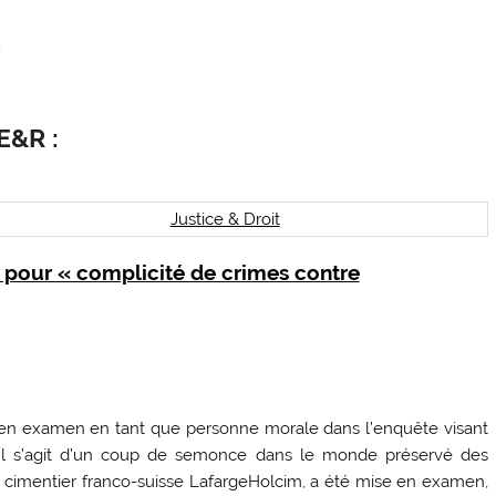
m
E&R :
Justice & Droit
 pour « complicité de crimes contre
se en examen en tant que personne morale dans l’enquête visant
 Il s’agit d’un coup de semonce dans le monde préservé des
 du cimentier franco-suisse LafargeHolcim, a été mise en examen,