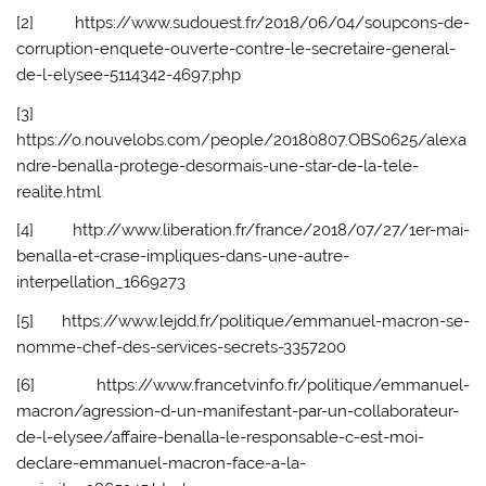
[2] https://www.sudouest.fr/2018/06/04/soupcons-de-
corruption-enquete-ouverte-contre-le-secretaire-general-
de-l-elysee-5114342-4697.php
[3]
https://o.nouvelobs.com/people/20180807.OBS0625/alexa
ndre-benalla-protege-desormais-une-star-de-la-tele-
realite.html
[4] http://www.liberation.fr/france/2018/07/27/1er-mai-
benalla-et-crase-impliques-dans-une-autre-
interpellation_1669273
[5] https://www.lejdd.fr/politique/emmanuel-macron-se-
nomme-chef-des-services-secrets-3357200
[6] https://www.francetvinfo.fr/politique/emmanuel-
macron/agression-d-un-manifestant-par-un-collaborateur-
de-l-elysee/affaire-benalla-le-responsable-c-est-moi-
declare-emmanuel-macron-face-a-la-