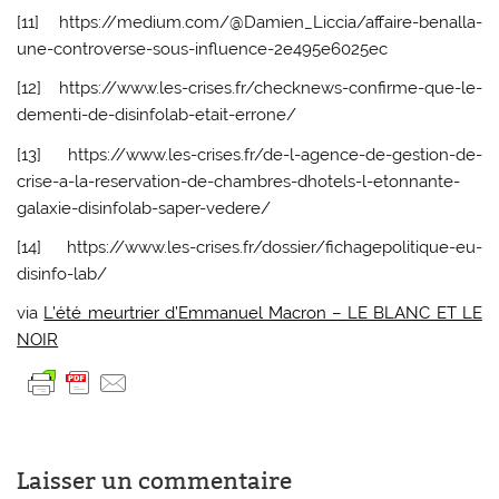
[11] https://medium.com/@Damien_Liccia/affaire-benalla-
une-controverse-sous-influence-2e495e6025ec
[12] https://www.les-crises.fr/checknews-confirme-que-le-
dementi-de-disinfolab-etait-errone/
[13] https://www.les-crises.fr/de-l-agence-de-gestion-de-
crise-a-la-reservation-de-chambres-dhotels-l-etonnante-
galaxie-disinfolab-saper-vedere/
[14] https://www.les-crises.fr/dossier/fichagepolitique-eu-
disinfo-lab/
via
L’été meurtrier d’Emmanuel Macron – LE BLANC ET LE
NOIR
Laisser un commentaire