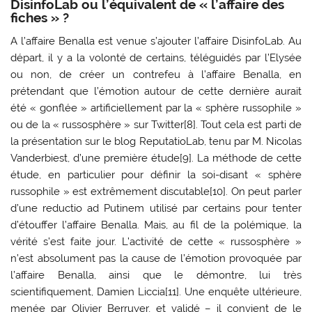
DisinfoLab ou l’équivalent de « l’affaire des
fiches » ?
A l’affaire Benalla est venue s’ajouter l’affaire DisinfoLab. Au
départ, il y a la volonté de certains, téléguidés par l’Elysée
ou non, de créer un contrefeu à l’affaire Benalla, en
prétendant que l’émotion autour de cette dernière aurait
été « gonflée » artificiellement par la « sphère russophile »
ou de la « russosphère » sur Twitter[8]. Tout cela est parti de
la présentation sur le blog ReputatioLab, tenu par M. Nicolas
Vanderbiest, d’une première étude[9]. La méthode de cette
étude, en particulier pour définir la soi-disant « sphère
russophile » est extrêmement discutable[10]. On peut parler
d’une reductio ad Putinem utilisé par certains pour tenter
d’étouffer l’affaire Benalla. Mais, au fil de la polémique, la
vérité s’est faite jour. L’activité de cette « russosphère »
n’est absolument pas la cause de l’émotion provoquée par
l’affaire Benalla, ainsi que le démontre, lui très
scientifiquement, Damien Liccia[11]. Une enquête ultérieure,
menée par Olivier Berruyer, et validé – il convient de le