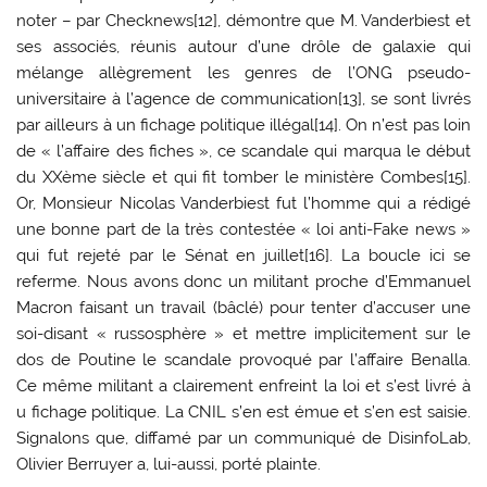
noter – par Checknews[12], démontre que M. Vanderbiest et
ses associés, réunis autour d’une drôle de galaxie qui
mélange allègrement les genres de l’ONG pseudo-
universitaire à l’agence de communication[13], se sont livrés
par ailleurs à un fichage politique illégal[14]. On n’est pas loin
de « l’affaire des fiches », ce scandale qui marqua le début
du XXème siècle et qui fit tomber le ministère Combes[15].
Or, Monsieur Nicolas Vanderbiest fut l’homme qui a rédigé
une bonne part de la très contestée « loi anti-Fake news »
qui fut rejeté par le Sénat en juillet[16]. La boucle ici se
referme. Nous avons donc un militant proche d’Emmanuel
Macron faisant un travail (bâclé) pour tenter d’accuser une
soi-disant « russosphère » et mettre implicitement sur le
dos de Poutine le scandale provoqué par l’affaire Benalla.
Ce même militant a clairement enfreint la loi et s’est livré à
u fichage politique. La CNIL s’en est émue et s’en est saisie.
Signalons que, diffamé par un communiqué de DisinfoLab,
Olivier Berruyer a, lui-aussi, porté plainte.