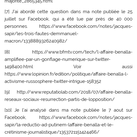
majorite_2865345.html
[7] J’ai abordé cette question dans ma note publiée le 25
juillet sur Facebook, qui a été lue par près de 40 000
personnes. https://www.facebook.com/notes/jacques-
sapir/les-trois-fautes-demmanuel-
macron/1338889326240982/
[8] https://www.bfmtv.com/tech/l-affaire-benalla-
amplifiee-par-un-gonflage-numerique-sur-twitter-
1498400.html Voir aussi
https://www.lopinion.fr/edition/politique/affaire-benalla-l-
activisme-russosphere-twitter-intrigue-158352
[9] http://www.reputatiolab.com/2018/07/affaire-benalla-
reseaux-sociaux-resurrection-partis-de-lopposition/
[10] Je l’ai analysé dans ma note publiée le 7 aout sur
Facebook, https://www.facebook.com/notes/jacques-
sapir/la-reductio-ad-putinem-laffaire-benalla-et-le-
crétinisme-journalistique/1353721151424466/