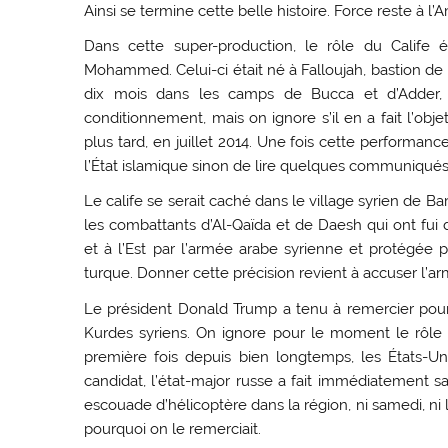
Ainsi se termine cette belle histoire. Force reste à l’
Dans cette super-production, le rôle du Calife 
Mohammed. Celui-ci était né à Falloujah, bastion de l
dix mois dans les camps de Bucca et d’Adder,
conditionnement, mais on ignore s’il en a fait l’obje
plus tard, en juillet 2014. Une fois cette performan
l’État islamique sinon de lire quelques communiqués
Le calife se serait caché dans le village syrien de Bar
les combattants d’Al-Qaïda et de Daesh qui ont fui
et à l’Est par l’armée arabe syrienne et protégée p
turque. Donner cette précision revient à accuser l’ar
Le président Donald Trump a tenu à remercier pour leu
Kurdes syriens. On ignore pour le moment le rôle q
première fois depuis bien longtemps, les États-U
candidat, l’état-major russe a fait immédiatement 
escouade d’hélicoptère dans la région, ni samedi, ni l
pourquoi on le remerciait.