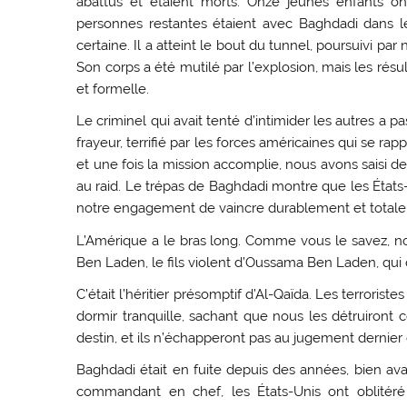
abattus et étaient morts. Onze jeunes enfants on
personnes restantes étaient avec Baghdadi dans le 
certaine. Il a atteint le bout du tunnel, poursuivi par 
Son corps a été mutilé par l’explosion, mais les résul
et formelle.
Le criminel qui avait tenté d’intimider les autres a 
frayeur, terrifié par les forces américaines qui se r
et une fois la mission accomplie, nous avons saisi
au raid. Le trépas de Baghdadi montre que les États-U
notre engagement de vaincre durablement et total
L’Amérique a le bras long. Comme vous le savez, 
Ben Laden, le fils violent d’Oussama Ben Laden, qui d
C’était l’héritier présomptif d’Al-Qaïda. Les terroris
dormir tranquille, sachant que nous les détruiront
destin, et ils n’échapperont pas au jugement dernier
Baghdadi était en fuite depuis des années, bien av
commandant en chef, les États-Unis ont oblitér