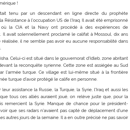
Amérique !
était tenu par un descendant en ligne directe du prophète
a Résistance à l’occupation US de l’Iraq. Il avait été emprisonné
 où la CIA et la Navy ont procédé à des expériences de
t. Il avait solennellement proclamé le califat à Mossoul, dix ans
ce réalisée, il ne semble pas avoir eu aucune responsabilité dans
.
isha. Celui-ci est situé dans le gouvernorat d’Idleb, zone abritant
 devant la reconquête syrienne. Cette zone est assiégée au Sud
ar l’armée turque. Ce village est lui-même situé à la frontière
mée turque d’avoir protégé le calife en personne.
r assistance la Russie, la Turquie, la Syrie, l’Iraq et aussi les
ue tous ces alliés auraient joué, on relève juste que, pour la
nis remercient la Syrie. Manque de chance pour le président-
savoir que ses radars n’avaient pas capté de déplacement d’une
es autres jours de la semaine. Il a en outre précisé ne pas savoir