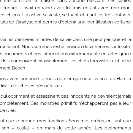
t été sortis de la maison, sans aucune blessure. Les seules
tunnel, il avait entraîné avec lui trois enfants vers une mort
nos chiens. Il a activé sa veste, se tuant et tuant les trois enfants.
tats de l’analyse ont permis d’obtenir une identification certaine
passé les dernières minutes de sa vie dans une peur panique et la
approchaient. Nous sommes restés environ deux heures sur le site,
 des documents et des informations extrêmement sensibles grâce
nis poursuivront inlassablement les chefs terroristes et illustre
ement Daech !
nous avons annoncé le mois dernier que nous avions tué Hamza
isait des choses très néfastes.
tes qui oppriment et assassinent des innocents ne devraient jamais
 complètement. Ces monstres primitifs n’échapperont pas à leur
 de Dieu.
ant que je prenne mes fonctions. Sous mes ordres, en tant que
é son « califat » en mars de cette année. Les événements