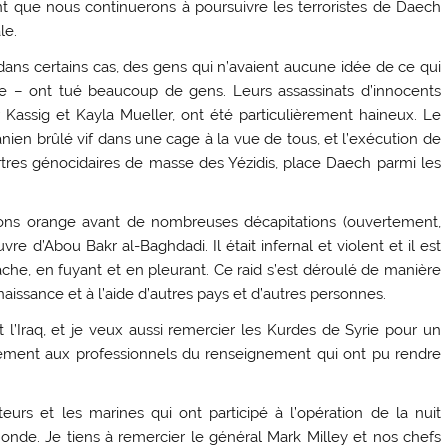
nt que nous continuerons à poursuivre les terroristes de Daech
le.
– dans certains cas, des gens qui n’avaient aucune idée de ce qui
re – ont tué beaucoup de gens. Leurs assassinats d’innocents
Kassig et Kayla Mueller, ont été particulièrement haineux. Le
nien brûlé vif dans une cage à la vue de tous, et l’exécution de
rtres génocidaires de masse des Yézidis, place Daech parmi les
isons orange avant de nombreuses décapitations (ouvertement,
re d’Abou Bakr al-Baghdadi. Il était infernal et violent et il est
che, en fuyant et en pleurant. Ce raid s’est déroulé de manière
naissance et à l’aide d’autres pays et d’autres personnes.
et l’Iraq, et je veux aussi remercier les Kurdes de Syrie pour un
alement aux professionnels du renseignement qui ont pu rendre
teurs et les marines qui ont participé à l’opération de la nuit
onde. Je tiens à remercier le général Mark Milley et nos chefs