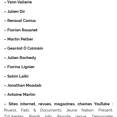
– Yann Vallerie
– Julien Dir
– Renaud Camus
– Florian Rouanet
– Martin Peltier
– Gearóid Ó Colmáin
– Julien Rochedy
– Fiorina Lignier
– Salim Laïbi
– Jonathan Moadab
– Antoine Martin
– Sites internet, revues, magazines, chaînes YouTube :
Rivarol, Faits & Documents, Jeune Nation, Présent,
TVLibertés, Breizh Info, Riposte laïque, Démocratie