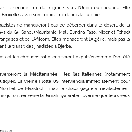
rmais le second flux de migrants vers l’Union européenne. Elle
 Bruxelles avec son propre flux depuis la Turquie.
ihadistes ne manqueront pas de déborder dans le désert, de la
ays du G5-Sahel (Mauritanie, Mali, Burkina Faso, Niger et Tchad)
ançaises et de l’Africom. Elles menaceront l’Algérie, mais pas la
t le transit des jihadistes à Djerba.
ées et les chrétiens sahéliens seront expulsés comme l’ont été
erseront la Méditerranée ; les îles italiennes (notamment
autiques. La VIème Flotte US interviendra immédiatement pour
e-Nord et de Maastricht, mais le chaos gagnera inévitablement
ens qui ont renversé la Jamahiriya arabe libyenne que leurs yeux
eyssan