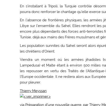
En s’installant à Tripoli, la Turquie contrôle déso
pourra donc renforcer le chantage qu’elle exerce sur
En l’absence de frontières physiques, les armées j
Libye sur l’ensemble du Sahel. Elles rendront les p
encore plus dépendants des forces anti-terroristes fr
Tunisie, déjà aux mains des Frères musulmans et géran
Les population sunnites du Sahel seront alors épur
les chrétiens d’Orient.
Viendra un moment où les armées jihadistes trav
Lampedusa) et Malte étant à environ 500 milles n
les repousser en vertu des Traités de l’Atlantiqu
l’Europe occidentale. Il ne restera alors aux Europé
pour pleurer.
Thierry Meyssan
via
Préparation d’une nouvelle guerre, par Thierry M