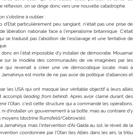
 réflexion, on se dirige donc vers une nouvelle catastrophe.
on s’obstine à oublier :
d’Etat particulièrement peu sanglant, n’était pas une prise de
 libération nationale face à l’impérialisme britannique. C’était
i se traduisit pas l’abolition de l’esclavage et une tentative de
que.
st donc en l’état impossible d’y installer de démocratie. Mouamar
enne sur le modèle des communautés de vie imaginées par les
 Ce qui revenait à créer une vie démocratique locale, mais à
a Jamahiriya est morte de ne pas avoir de politique d’alliances et
par les USA qui ont masqué leur véritable objectif à leurs alliés
it accompli (
leading from behind
). Après avoir clamé durant des
venir l’Otan, c’est cette structure qui a commandé les opérations.
, ni d’installer un gouvernement à sa botte, mais au contraire d’y
les moyens (doctrine Rumsfeld/Cebrowski).
a Jamahiriya, mais l’intervention d’Al-Qaïda au sol, le réveil de la
tervention coordonnée par l’Otan (les Alliés dans les airs, la tribu