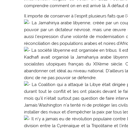
comprendre comment on en est arrivé là. À défaut de
Il importe de conserver à l’esprit plusieurs faits que l’
La Jamahiriya arabe libyenne, créée par un coup 
pouvoir par un dictateur névrosé, mais une œuvre de
aussi l’expression d’une volonté de modernisation qu
réconciliation des populations arabes et noires d’Afri
La société libyenne est organisée en tribus. Il e
Kadhafi avait organisé la Jamahariya arabe liby
socialistes utopiques français du XIXème siècle.
abandonner cet idéal au niveau national. D’ailleurs l
donc de ne pas pouvoir se défendre.
La Coalition qui a attaqué la Libye était dirigée 
durant tout le conflit et les ont placés devant le fa
mois qu’il n’était surtout pas question de faire inter
Jamais Washington n’a tenté ni de protéger les civils
installer des rivaux et d’empêcher la paix par tous 
Il n’y a jamais eu de révolution populaire contre l
division entre la Cyrénaïque et la Tripolitaine et l’in