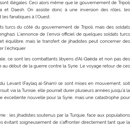
s sont illégales. Ceci alors même que le gouvernement de Tripoli
 et Daesh. On assiste donc à une inversion des rôles, les
 les fanatiques à l’Ouest.
s turcs du côté du gouvernement de Tripoli, mais des soldats
enghazi. L’annonce de l’envoi officiel de quelques soldats turcs
équilibre, mais le transfert de jihadistes peut concerner des
r l’échiquier.
ale, ce sont les combattants libyens d’Al-Qaëda et non pas des
re au début de la guerre contre la Syrie. Le voyage retour de ces
n du Levant (Faylaq al-Sham) se sont mises en mouvement, soit
uit via la Tunisie, elle pourrait durer plusieurs années jusqu’à la
une excellente nouvelle pour la Syrie, mais une catastrophe pour
ie : les jihadistes soutenus par la Turquie, face aux populations
es évitant soigneusement de s’affronter directement tant que la