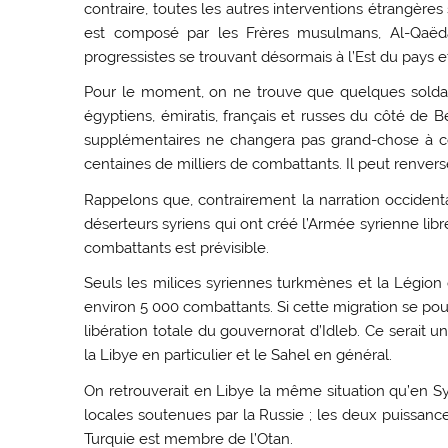
contraire, toutes les autres interventions étrangère
est composé par les Frères musulmans, Al-Qaëda
progressistes se trouvant désormais à l’Est du pays et
Pour le moment, on ne trouve que quelques soldat
égyptiens, émiratis, français et russes du côté de B
supplémentaires ne changera pas grand-chose à cet 
centaines de milliers de combattants. Il peut renverse
Rappelons que, contrairement la narration occident
déserteurs syriens qui ont créé l’Armée syrienne lib
combattants est prévisible.
Seuls les milices syriennes turkmènes et la Légio
environ 5 000 combattants. Si cette migration se pours
libération totale du gouvernorat d’Idleb. Ce serait 
la Libye en particulier et le Sahel en général.
On retrouverait en Libye la même situation qu’en Syr
locales soutenues par la Russie ; les deux puissanc
Turquie est membre de l’Otan.