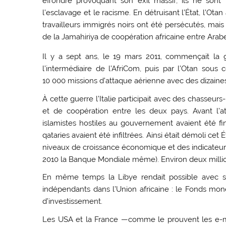
effondré provoquant son exil massif, ils ne son
l’esclavage et le racisme. En détruisant l’État, l’Ot
travailleurs immigrés noirs ont été persécutés, mais
de la Jamahiriya de coopération africaine entre Arab
Il y a sept ans, le 19 mars 2011, commençait la g
l’intermédiaire de l’AfriCom, puis par l’Otan so
10 000 missions d’attaque aérienne avec des dizaines
À cette guerre l’Italie participait avec des chasseur
et de coopération entre les deux pays. Avant l’a
islamistes hostiles au gouvernement avaient été f
qataries avaient été infiltrées. Ainsi était démoli cet 
niveaux de croissance économique et des indicat
2010 la Banque Mondiale même). Environ deux millions 
En même temps la Libye rendait possible avec s
indépendants dans l’Union africaine : le Fonds monét
d’investissement.
Les USA et la France —comme le prouvent les e-mail