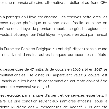
er une monnaie africaine, alternative au dollar et au franc CFA
n à partager en Libye est énorme : les réserves pétrolières, les
mmense nappe phréatique nubienne d’eau fossile, or blanc en
ire même de la Libye, de première importance géostratégique ; les
vestis à l’étranger par l’État libyen, « gelés » en 2011 par mandat
à la Euroclear Bank en Belgique, 10 ont déjà disparu sans aucune
ine advient dans les autres banques européennes et états-
e, descendues de 47 milliards de dollars en 2010 à 14 en 2017, se
tinationales ; le dinar, qui auparavant valait 3 dollars, est
r, tandis que les biens de consommation courante doivent être
n annuelle consécutive de 30 %.
est écroulé, par manque d’argent et de services essentiels. Il
aire. La pire condition revient aux immigrés africains : sous la
identaux) d’être des « mercenaires de Kadhafi » ils ont été