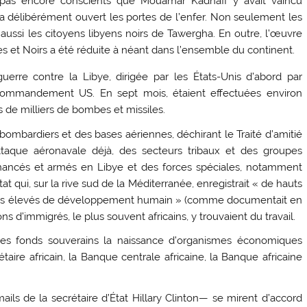
t pas encore conscients que Mouamar Kadhafi y avait vaincu
an a délibérément ouvert les portes de l’enfer. Non seulement les
 aussi les citoyens libyens noirs de Tawergha. En outre, l’œuvre
es et Noirs a été réduite à néant dans l’ensemble du continent.
uerre contre la Libye, dirigée par les États-Unis d’abord par
us commandement US. En sept mois, étaient effectuées environ
 de milliers de bombes et missiles.
s-bombardiers et des bases aériennes, déchirant le Traité d’amitié
ttaque aéronavale déjà, des secteurs tribaux et des groupes
inancés et armés en Libye et des forces spéciales, notamment
État qui, sur la rive sud de la Méditerranée, enregistrait « de hauts
eurs élevés de développement humain » (comme documentait en
d’immigrés, le plus souvent africains, y trouvaient du travail.
es fonds souverains la naissance d’organismes économiques
aire africain, la Banque centrale africaine, la Banque africaine
s de la secrétaire d’État Hillary Clinton— se mirent d’accord