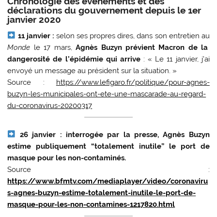
Chronologie des événements et des
déclarations du gouvernement depuis le 1er
janvier 2020
11 janvier :
selon ses propres dires, dans son entretien au
Monde
le 17 mars,
Agnès Buzyn prévient Macron de la
dangerosité de l’épidémie qui arrive
: « Le 11 janvier, j’ai
envoyé un message au président sur la situation. »
Source :
https://www.lefigaro.fr/politique/pour-agnes-
buzyn-les-municipales-ont-ete-une-mascarade-au-regard-
du-coronavirus-20200317
26 janvier : interrogée par la presse, Agnès Buzyn
estime publiquement “totalement inutile” le port de
masque pour les non-contaminés.
Source :
https://www.bfmtv.com/mediaplayer/video/coronaviru
s-agnes-buzyn-estime-totalement-inutile-le-port-de-
masque-pour-les-non-contamines-1217820.html