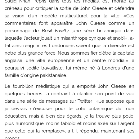
Sadiq Khan, repris dans tous
les médias
, est monté au
créneau pour critiquer la sortie de John Cleese et défendre
sa vision d’un modèle multiculturel pour la ville. «Ces
commentaires font apparaître John Cleese comme un
personnage de
Basil Fawlty
[une série britannique dans
laquelle l’acteur jouait un misanthrope cynique et snob]», a-
t-il ainsi réagi. «Les Londoniens savent que la diversité est
notre plus grande force. Nous sommes fier d’être la capitale
anglaise, une ville européenne et un centre mondial», a
poursuivi l’édile travailliste, lui-même né à Londres d’une
famille d’origine pakistanaise.
Le tourbillon médiatique qui a emporté John Cleese en
quelques heures l’a contraint à clarifier son point de vue
dans une série de messages sur Twitter : «Je suppose que
je devrais m’excuser pour le côté britannique de mon
éducation, mais à bien des égards, je la trouve plus polie,
plus humoristique, moins tabloïd et moins axée sur l’argent
que celle qui la remplace», a-t-il
répondu
, maintenant ses
propos.