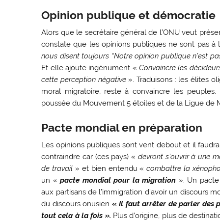
Opinion publique et démocratie
Alors que le secrétaire général de l’ONU veut prése
constate que les opinions publiques ne sont pas à 
nous disent toujours
“
Notre opinion publique n’est pa
Et elle ajoute ingénument «
Convaincre les décideurs 
cette
perception négative
». Traduisons : les élites o
moral migratoire, reste à convaincre les peuples.
poussée du Mouvement 5 étoiles et de la Ligue de Ma
Pacte mondial en préparation
Les opinions publiques sont vent debout et il faudr
contraindre car (ces pays) «
devront s’ouvrir à une 
de travail
» et bien entendu «
combattre la xénopho
un «
pacte mondial pour la migration
». Un pacte
aux partisans de l’immigration d’avoir un discours mo
du discours onusien
«
Il faut arrêter de parler des
tout cela à la fois ».
Plus d’origine, plus de destinat