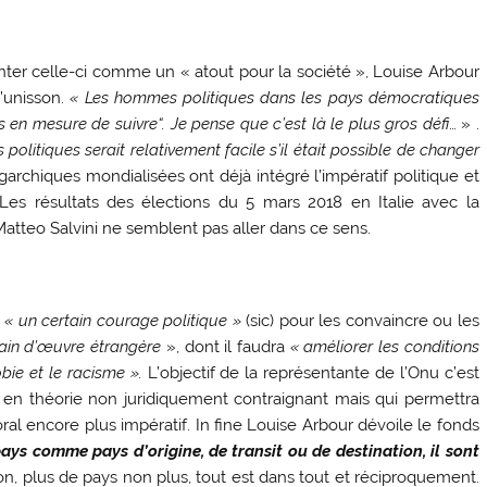
nter celle-ci comme un « atout pour la société », Louise Arbour
l’unisson.
« Les hommes politiques dans les pays démocratiques
s en mesure de suivre
“
. Je pense que c’est là le plus
gros défi
… » .
politiques serait relativement facile s’il était possible de changer
ligarchiques mondialisées ont déjà intégré l’impératif politique et
 Les résultats des élections du 5 mars 2018 en Italie avec la
tteo Salvini ne semblent pas aller dans ce sens.
a
« un certain courage politique »
(sic) pour les convaincre ou les
main d’œuvre étrangère
», dont il faudra
« améliorer les conditions
bie et le racisme ».
L’objectif de la représentante de l’Onu c’est
 en théorie non juridiquement contraignant mais qui permettra
ral encore plus impératif. In fine Louise Arbour dévoile le fonds
 pays comme pays d’origine, de transit ou de destination, il sont
ion, plus de pays non plus, tout est dans tout et réciproquement.