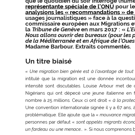
que le quotidien du soir interroge (nu
représentante spéciale de l’ONU
pour le
analysions les « recommandations » de
usages journalistiques » face à la quest
commissaire européen aux Migrations et a
la
Tribune de Genève
en mars 2017 : «
L’E
Nous allons ouvrir des bureaux (pour les p
de la Méditerranée et en Afrique de l’Oues
Madame Barbour. Extraits commentés.
Un titre biaisé
« Une migration bien gérée est à l’avantage de tou
intitulé que la migration est une donnée incontou
intensité sont discutables. Louise Arbour met de c
Nigérians qui ont dépecé une jeune italienne en fé
nombre à 25 millions. Ceux ci ont droit «
à la protec
Une convention internationale signée il y a 67 ans
problématique. Elle ajoute que la «
mouvance migra
personnes par défaut «
sont appelés migrants économ
un fardeau ou une menace…
». Si nous comprenons bie