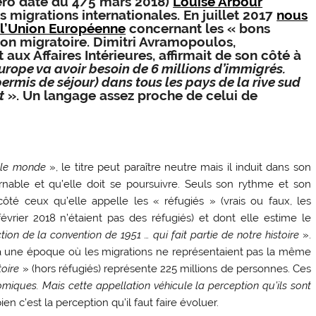
méro daté du 4/5 mars 2018)
Louise Arbour
s migrations internationales. En juillet 2017
nous
 l’Union Européenne
concernant les « bons
ion migratoire. Dimitri Avramopoulos,
ux Affaires Intérieures, affirmait de son côté à
urope va avoir besoin de 6 millions d’immigrés.
ermis de séjour) dans tous les pays de la rive sud
t
». Un langage assez proche de celui de
t le monde
», le titre peut paraître neutre mais il induit dans son
rnable et qu’elle doit se poursuivre. Seuls son rythme et son
ôté ceux qu’elle appelle les « réfugiés » (vrais ou faux, les
vrier 2018 n’étaient pas des réfugiés) et dont elle estime le
tion de la convention de 1951 … qui fait partie
de notre histoire
».
, à une époque où les migrations ne représentaient pas la même
toire
» (hors réfugiés) représente 225 millions de personnes. Ces
iques. Mais cette appellation véhicule la perception qu’ils sont
n c’est la perception qu’il faut faire évoluer.