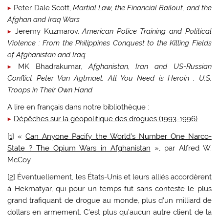
Peter Dale Scott,
Martial Law, the Financial Bailout, and the
Afghan and Iraq Wars
Jeremy Kuzmarov,
American Police Training and Political
Violence : From the Philippines Conquest to the Killing Fields
of Afghanistan and Iraq
MK Bhadrakumar,
Afghanistan, Iran and US-Russian
Conflict Peter Van Agtmael, All You Need is Heroin : U.S.
Troops in Their Own Hand
A lire en français dans notre bibliothèque :
Dépêches sur la géopolitique des drogues (1993-1996)
[
1
] «
Can Anyone Pacify the World’s Number One Narco-
State ? The Opium Wars in Afghanistan
», par Alfred W.
McCoy
[
2
] Éventuellement, les États-Unis et leurs alliés accordèrent
à Hekmatyar, qui pour un temps fut sans conteste le plus
grand trafiquant de drogue au monde, plus d’un milliard de
dollars en armement. C’est plus qu’aucun autre client de la