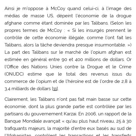
Ainsi je m’oppose à McCoy quand celui-ci, à l’image des
médias de masse US, dépeint l’économie de la drogue
afghane comme étant dominée par les Talibans. (Selon les
propres termes de McCoy : « Si les insurgés prennent le
contrôle de cette économie illégale, comme l’ont fait les
Talibans, alors la tâche deviendra presque insurmontable. »)
La part des Talibans sur le marché de l’opium afghan est
estimée en général entre 90 et 400 millions de dollars. Or
l’Office des Nations Unies contre la Drogue et le Crime
(ONUDC) estime que le total des revenus issus du
commerce de l’opium et de l’héroïne est de l’ordre de 2,8 à
3,4 milliards de dollars [
11
].
Clairement, les Talibans n’ont pas fait main basse sur cette
économie, dont la plus grande partie est contrôlée par les
partisans du gouvernement Karzai. En 2006, un rapport de la
Banque Mondiale avançait « qu’au plus haut niveau, 25 à 30
trafiquants majeurs, la majorité d’entre eux basés au sud de
l’Afghanistan, contrôlent les transactions et les transferts