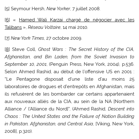
[
5
] Seymour Hersh,
New Yorker
, 7 juillet 2008.
[
6
] «
Hamed Wali Karzai chargé de négocier avec les
Talibans
»,
Réseau Voltaire
, 14 mai 2010.
[
7
]
New York Times
, 27 octobre 2009.
[
8
] Steve Coll,
Ghost Wars : The Secret History of the CIA,
Afghanistan, and Bin Laden, from the Soviet Invasion to
September 10, 2001
, (Penguin Press, New York, 2004), p.536.
Selon Ahmed Rashid, au début de l’offensive US en 2001 :
“Le Pentagone disposait d’une liste d’au moins 25
laboratoires de drogues et d’entrepôts en Afghanistan, mais
ils refusèrent de les bombarder car certains appartenaient
aux nouveaux alliés de la CIA, au sein de la NA [Northern
Alliance / l’Alliance du Nord]”, (Ahmed Rashid,
Descent into
Chaos : The United States and the Failure of Nation Building
in Pakistan, Afghanistan, and Central Asia
, [Viking, New York,
2008], p.320).