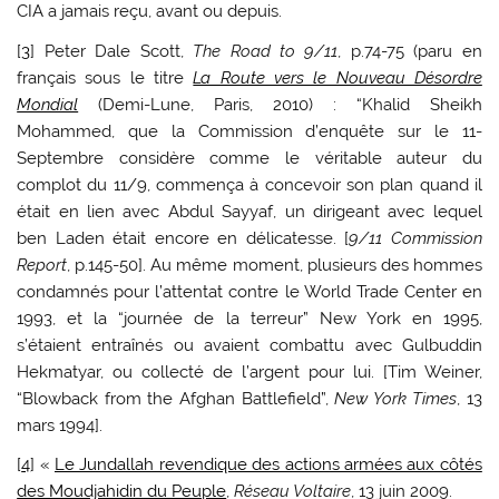
CIA a jamais reçu, avant ou depuis.
[
3
] Peter Dale Scott,
The Road to 9/11
, p.74-75 (paru en
français sous le titre
La Route vers le Nouveau Désordre
Mondial
(Demi-Lune, Paris, 2010) : “Khalid Sheikh
Mohammed, que la Commission d’enquête sur le 11-
Septembre considère comme le véritable auteur du
complot du 11/9, commença à concevoir son plan quand il
était en lien avec Abdul Sayyaf, un dirigeant avec lequel
ben Laden était encore en délicatesse. [
9/11 Commission
Report
, p.145-50]. Au même moment, plusieurs des hommes
condamnés pour l’attentat contre le World Trade Center en
1993, et la “journée de la terreur” New York en 1995,
s’étaient entraînés ou avaient combattu avec Gulbuddin
Hekmatyar, ou collecté de l’argent pour lui. [Tim Weiner,
“Blowback from the Afghan Battlefield”,
New York Times
, 13
mars 1994].
[
4
] «
Le Jundallah revendique des actions armées aux côtés
des Moudjahidin du Peuple
,
Réseau Voltaire
, 13 juin 2009.