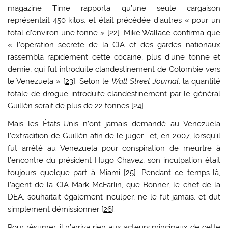
magazine Time rapporta qu’une seule cargaison
représentait 450 kilos, et était précédée d’autres « pour un
total d’environ une tonne » [
22
]. Mike Wallace confirma que
« l’opération secrète de la CIA et des gardes nationaux
rassembla rapidement cette cocaïne, plus d’une tonne et
demie, qui fut introduite clandestinement de Colombie vers
le Venezuela » [
23
]. Selon le
Wall Street Journal
, la quantité
totale de drogue introduite clandestinement par le général
Guillén serait de plus de 22 tonnes [
24
].
Mais les États-Unis n’ont jamais demandé au Venezuela
l’extradition de Guillén afin de le juger ; et, en 2007, lorsqu’il
fut arrêté au Venezuela pour conspiration de meurtre à
l’encontre du président Hugo Chavez, son inculpation était
toujours quelque part à Miami [
25
]. Pendant ce temps-là,
l’agent de la CIA Mark McFarlin, que Bonner, le chef de la
DEA, souhaitait également inculper, ne le fut jamais, et dut
simplement démissionner [
26
].
Pour résumer, il n’arriva rien aux acteurs principaux de cette