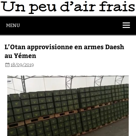
MENU
L’Otan approvisionne en armes Daesh
au Yémen
18/09/2019