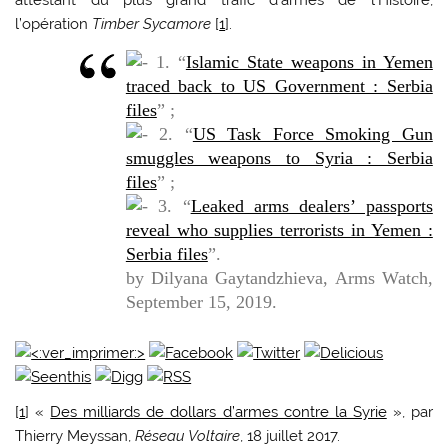
attestant du plus grand trafic d’armes de l’Histoire,
l’opération
Timber Sycamore
[
1
].
1. “
Islamic State weapons in Yemen
traced back to US Government : Serbia
files
” ;
2. “
US Task Force Smoking Gun
smuggles weapons to Syria : Serbia
files
” ;
3. “
Leaked arms dealers’ passports
reveal who supplies terrorists in Yemen :
Serbia files
”.
by Dilyana Gaytandzhieva,
Arms Watch
,
September 15, 2019.
[
1
] «
Des milliards de dollars d’armes contre la Syrie
», par
Thierry Meyssan,
Réseau Voltaire
, 18 juillet 2017.