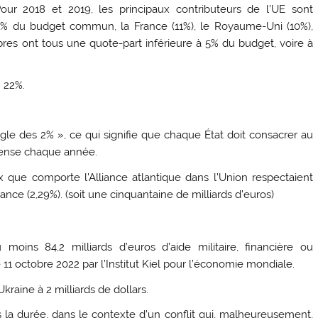
our 2018 et 2019, les principaux contributeurs de l’UE sont
15% du budget commun, la France (11%), le Royaume-Uni (10%),
mbres ont tous une quote-part inférieure à 5% du budget, voire à
: 22%.
règle des 2% », ce qui signifie que chaque État doit consacrer au
fense chaque année.
ux que comporte l’Alliance atlantique dans l’Union respectaient
France (2,29%). (soit une cinquantaine de milliards d’euros)
moins 84,2 milliards d’euros d’aide militaire, financière ou
11 octobre 2022 par l’Institut Kiel pour l’économie mondiale.
Ukraine à 2 milliards de dollars.
 la durée, dans le contexte d’un conflit qui, malheureusement,