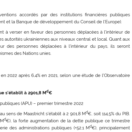
entions accordés par des institutions financières publiques
t et la Banque de développement du Conseil de l’Europe).
t à verser en faveur des personnes déplacées à l’intérieur de
es autorités ukrainiennes aux niveaux central et local. Quant aux
ur des personnes déplacées à l’intérieur du pays, ils seront
nismes des Nations unies.
IB en 2022 après 6,4% en 2021, selon une étude de l’Observatoire
d
ue s’établit à 2901,8 M
€
s publiques (APU) – premier trimestre 2022
d
 au sens de Maastricht s’établit à 2 901,8 M
€, soit 114,5% du PIB.
d
 M
€), la forte augmentation de la dette publique ce trimestre
d
erie des administrations publiques (+52,1 M
€), principalement