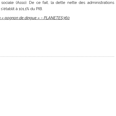
 sociale (Asso). De ce fait, la dette nette des administrations
 s’établit à 101,1% du PIB.
 un « pognon de dingue » – PLANETES360