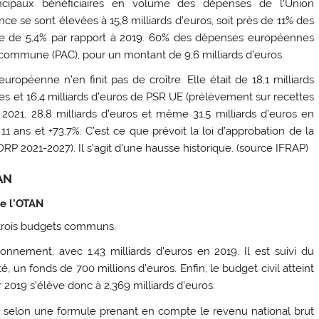
incipaux bénéficiaires en volume des dépenses de l’Union
e se sont élevées à 15,8 milliards d’euros, soit près de 11% des
se de 5,4% par rapport à 2019. 60% des dépenses européennes
e commune (PAC), pour un montant de 9,6 milliards d’euros.
ropéenne n’en finit pas de croître. Elle était de 18,1 milliards
res et 16,4 milliards d’euros de PSR UE (prélèvement sur recettes
2021, 28,8 milliards d’euros et même 31,5 milliards d’euros en
 11 ans et +73,7%. C’est ce que prévoit la loi d’approbation de la
DRP 2021-2027). Il s’agit d’une hausse historique. (source IFRAP)
TAN
de l’OTAN
 trois budgets communs.
onnement, avec 1,43 milliards d’euros en 2019. Il est suivi du
 un fonds de 700 millions d’euros. Enfin, le budget civil atteint
2019 s’élève donc à 2,369 milliards d’euros.
 selon une formule prenant en compte le revenu national brut