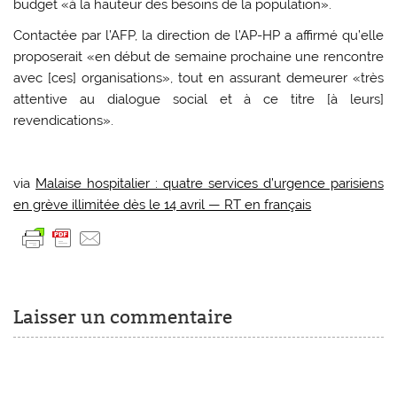
budget «à la hauteur des besoins de la population».
Contactée par l’AFP, la direction de l’AP-HP a affirmé qu’elle
proposerait «en début de semaine prochaine une rencontre
avec [ces] organisations», tout en assurant demeurer «très
attentive au dialogue social et à ce titre [à leurs]
revendications».
via
Malaise hospitalier : quatre services d’urgence parisiens
en grève illimitée dès le 14 avril — RT en français
Laisser un commentaire