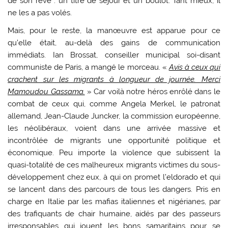
de son rêve : un titre de séjour et un boulot. Tant mieux, il
ne les a pas volés.
Mais, pour le reste, la manœuvre est apparue pour ce
qu’elle était, au-delà des gains de communication
immédiats. Ian Brossat, conseiller municipal soi-disant
communiste de Paris, a mangé le morceau. «
Avis à ceux qui
crachent sur les migrants à longueur de journée. Merci
Mamoudou Gassama.
» Car voilà notre héros enrôlé dans le
combat de ceux qui, comme Angela Merkel, le patronat
allemand, Jean-Claude Juncker, la commission européenne,
les néolibéraux, voient dans une arrivée massive et
incontrôlée de migrants une opportunité politique et
économique. Peu importe la violence que subissent la
quasi-totalité de ces malheureux migrants victimes du sous-
développement chez eux, à qui on promet l’eldorado et qui
se lancent dans des parcours de tous les dangers. Pris en
charge en Italie par les mafias italiennes et nigérianes, par
des trafiquants de chair humaine, aidés par des passeurs
irresponsables qui jouent les bons samaritains pour se