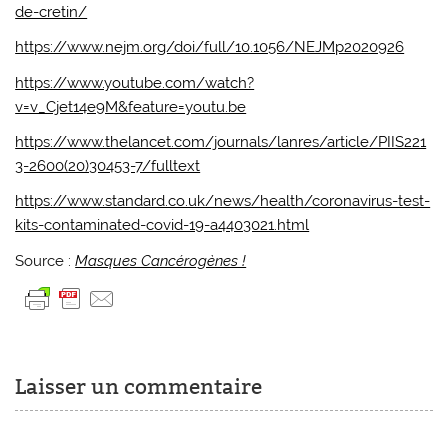
de-cretin/
https://www.nejm.org/doi/full/10.1056/NEJMp2020926
https://www.youtube.com/watch?
v=v_Cjet14e9M&feature=youtu.be
https://www.thelancet.com/journals/lanres/article/PIIS221
3-2600(20)30453-7/fulltext
https://www.standard.co.uk/news/health/coronavirus-test-
kits-contaminated-covid-19-a4403021.html
Source :
Masques Cancérogènes !
Laisser un commentaire