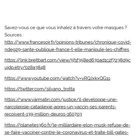
Savez-vous ce que vous inhalez à travers votre masques ?
Sources :
http://www.francesoir.fr/opinions-tribunes/chronique-covid-
ndeg29-sante-publique-france-t-elle-manipule-les-chiffres
https://link.breitbart.com/view/5f1f358ed630ad1c2f7238d9c
ujdp.etry/028a3848
https://www.youtube.com/watch?v=vRQJxkxQG1s
https://twitter.com/silvano_trotta
https://www.varmatin.com/justice/il-developpe-une-
narcolepsie-cataplexie-apres-un-vaccin-ses-parents-
recoivent-139-million-deuros-160703
https://planetes360.fr/le-milliardaire-elon-musk-refuse-de-
se-faire-vacciner-contre-le-coronavirus-et-traite-bill-gates-