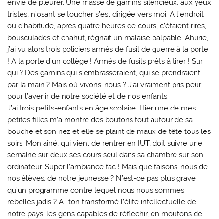
envie de pleurer. Une masse de gamins silencieux, aux yeux
tristes, n’osant se toucher s’est dirigée vers moi. A l’endroit
où d’habitude, après quatre heures de cours, c’étaient rires,
bousculades et chahut, régnait un malaise palpable. Ahurie,
j’ai vu alors trois policiers armés de fusil de guerre à la porte
! A la porte d’un collège ! Armés de fusils prêts à tirer ! Sur
qui ? Des gamins qui s’embrasseraient, qui se prendraient
par la main ? Mais où vivons-nous ? J’ai vraiment pris peur
pour l’avenir de notre société et de nos enfants.
J’ai trois petits-enfants en âge scolaire. Hier une de mes
petites filles m’a montré des boutons tout autour de sa
bouche et son nez et elle se plaint de maux de tête tous les
soirs. Mon aîné, qui vient de rentrer en IUT, doit suivre une
semaine sur deux ses cours seul dans sa chambre sur son
ordinateur. Super l’ambiance fac ! Mais que faisons-nous de
nos élèves, de notre jeunesse ? N’est-ce pas plus grave
qu’un programme contre lequel nous nous sommes
rebellés jadis ? A -ton transformé l’élite intellectuelle de
notre pays, les gens capables de réfléchir, en moutons de