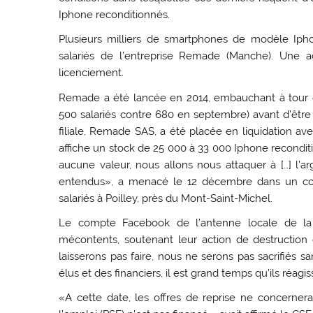
Iphone reconditionnés.
Plusieurs milliers de smartphones de modèle Iph
salariés de l’entreprise Remade (Manche). Une act
licenciement.
Remade a été lancée en 2014, embauchant à tour de
500 salariés contre 680 en septembre) avant d’être 
filiale, Remade SAS, a été placée en liquidation av
affiche un stock de 25 000 à 33 000 Iphone recondi
aucune valeur, nous allons nous attaquer à […] l’ar
entendus», a menacé le 12 décembre dans un c
salariés à Poilley, près du Mont-Saint-Michel.
Le compte Facebook de l’antenne locale de la 
mécontents, soutenant leur action de destructio
laisserons pas faire, nous ne serons pas sacrifiés 
élus et des financiers, il est grand temps qu’ils réag
«A cette date, les offres de reprise ne concerner