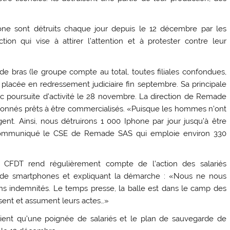
one sont détruits chaque jour depuis le 12 décembre par les
ion qui vise à attirer l’attention et à protester contre leur
 bras (le groupe compte au total, toutes filiales confondues,
placée en redressement judiciaire fin septembre. Sa principale
ec poursuite d’activité le 28 novembre. La direction de Remade
tionnés prêts à être commercialisés. «Puisque les hommes n’ont
gent. Ainsi, nous détruirons 1 000 Iphone par jour jusqu’à être
ommuniqué le CSE de Remade SAS qui emploie environ 330
CFDT rend régulièrement compte de l’action des salariés
n de smartphones et expliquant la démarche : «Nous ne nous
sans indemnités. Le temps presse, la balle est dans le camp des
issent et assument leurs actes…»
aient qu’une poignée de salariés et le plan de sauvegarde de