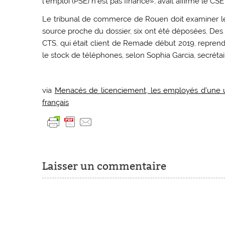
l’emploi (PSE) n’est pas financé», avait affirmé le CS
Le tribunal de commerce de Rouen doit examiner le 
source proche du dossier, six ont été déposées. Des
CTS, qui était client de Remade début 2019, reprendr
le stock de téléphones, selon Sophia Garcia, secré
via
Menacés de licenciement, les employés d’une u
français
Laisser un commentaire