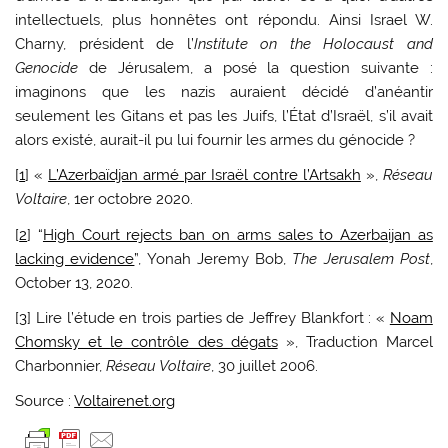
intellectuels, plus honnêtes ont répondu. Ainsi Israel W.
Charny, président de l’
Institute on the Holocaust and
Genocide
de Jérusalem, a posé la question suivante :
imaginons que les nazis auraient décidé d’anéantir
seulement les Gitans et pas les Juifs, l’État d’Israël, s’il avait
alors existé, aurait-il pu lui fournir les armes du génocide ?
[
1
] «
L’Azerbaïdjan armé par Israël contre l’Artsakh
»,
Réseau
Voltaire
, 1er octobre 2020.
[
2
] “
High Court rejects ban on arms sales to Azerbaijan as
lacking evidence
”, Yonah Jeremy Bob,
The Jerusalem Post
,
October 13, 2020.
[
3
] Lire l’étude en trois parties de Jeffrey Blankfort : «
Noam
Chomsky et le contrôle des dégats
», Traduction Marcel
Charbonnier,
Réseau Voltaire
, 30 juillet 2006.
Source :
Voltairenet.org