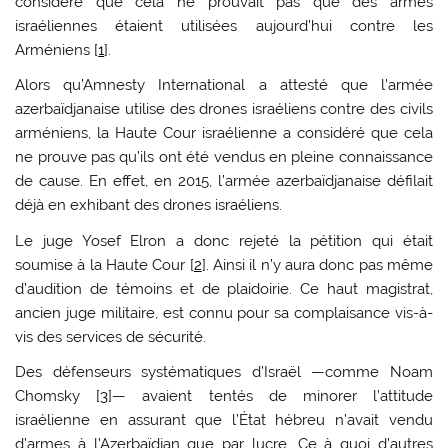
considéré que cela ne prouvait pas que des armes
israéliennes étaient utilisées aujourd’hui contre les
Arméniens [
1
].
Alors qu’Amnesty International a attesté que l’armée
azerbaïdjanaise utilise des drones israéliens contre des civils
arméniens, la Haute Cour israélienne a considéré que cela
ne prouve pas qu’ils ont été vendus en pleine connaissance
de cause. En effet, en 2015, l’armée azerbaïdjanaise défilait
déjà en exhibant des drones israéliens.
Le juge Yosef Elron a donc rejeté la pétition qui était
soumise à la Haute Cour [
2
]. Ainsi il n’y aura donc pas même
d’audition de témoins et de plaidoirie. Ce haut magistrat,
ancien juge militaire, est connu pour sa complaisance vis-à-
vis des services de sécurité.
Des défenseurs systématiques d’Israël —comme Noam
Chomsky [
3
]— avaient tentés de minorer l’attitude
israélienne en assurant que l’État hébreu n’avait vendu
d’armes à l’Azerbaïdjan que par lucre. Ce à quoi d’autres