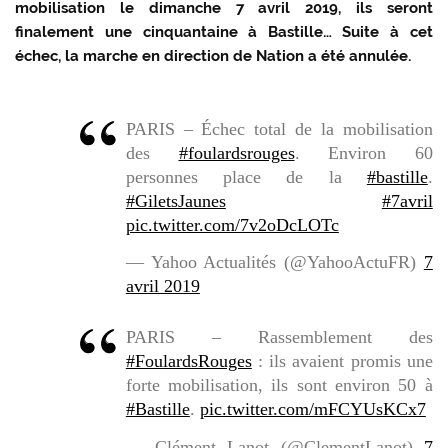
mobilisation le dimanche 7 avril 2019, ils seront
finalement une cinquantaine à Bastille… Suite à cet
échec, la marche en direction de Nation a été annulée.
PARIS – Échec total de la mobilisation
des
#foulardsrouges
. Environ 60
personnes place de la
#bastille
.
#GiletsJaunes
#7avril
pic.twitter.com/7v2oDcLOTc
— Yahoo Actualités (@YahooActuFR)
7
avril 2019
PARIS – Rassemblement des
#FoulardsRouges
: ils avaient promis une
forte mobilisation, ils sont environ 50 à
#Bastille
.
pic.twitter.com/mFCYUsKCx7
— Clément Lanot (@ClementLanot)
7