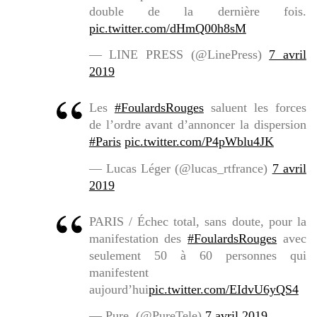
double de la dernière fois.
pic.twitter.com/dHmQ00h8sM
— LINE PRESS (@LinePress)
7 avril
2019
Les
#FoulardsRouges
saluent les forces
de l’ordre avant d’annoncer la dispersion
#Paris
pic.twitter.com/P4pWblu4JK
— Lucas Léger (@lucas_rtfrance)
7 avril
2019
PARIS / Échec total, sans doute, pour la
manifestation des
#FoulardsRouges
avec
seulement 50 à 60 personnes qui
manifestent
aujourd’hui
pic.twitter.com/EIdvU6yQS4
— Pure. (@PureTele)
7 avril 2019