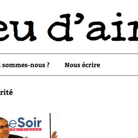
i sommes-nous ?
Nous écrire
rité