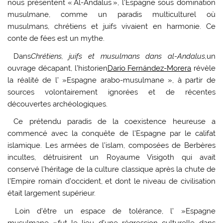
nous présentent « Al-Andalus », l’Espagne sous domination
musulmane, comme un paradis multiculturel où
musulmans, chrétiens et juifs vivaient en harmonie. Ce
conte de fées est un mythe.
Dans
Chrétiens, juifs et musulmans dans al-Andalus
,
un
ouvrage décapant, l’historien
Darío Fernández-Morera
révèle
la réalité de l’ »Espagne arabo-musulmane », à partir de
sources volontairement ignorées et de récentes
découvertes archéologiques.
Ce prétendu paradis de la coexistence heureuse a
commencé avec la conquête de l’Espagne par le califat
islamique. Les armées de l’islam, composées de Berbères
incultes, détruisirent un Royaume Visigoth qui avait
conservé l’héritage de la culture classique après la chute de
l’Empire romain d’occident, et dont le niveau de civilisation
était largement supérieur.
Loin d’être un espace de tolérance, l’ »Espagne
musulmane »fut le lieu d’une régression culturelle dans