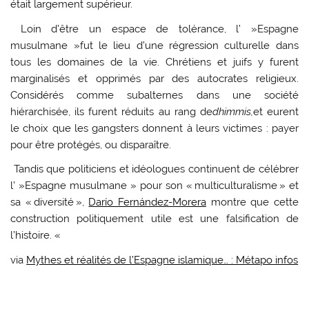
était largement supérieur.
Loin d’être un espace de tolérance, l’ »Espagne
musulmane »fut le lieu d’une régression culturelle dans
tous les domaines de la vie. Chrétiens et juifs y furent
marginalisés et opprimés par des autocrates religieux.
Considérés comme subalternes dans une société
hiérarchisée, ils furent réduits au rang de
dhimmis,
et eurent
le choix que les gangsters donnent à leurs victimes : payer
pour être protégés, ou disparaître.
Tandis que politiciens et idéologues continuent de célébrer
l’ »Espagne musulmane »
pour son « multiculturalisme » et
sa « diversité »,
Darío Fernández-Morera
montre que cette
construction politiquement utile est une falsification de
l’histoire. «
via
Mythes et réalités de l’Espagne islamique… : Métapo infos