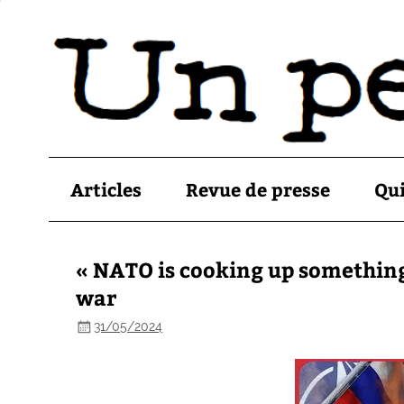
Articles
Revue de presse
Qu
« NATO is cooking up something 
war
31/05/2024