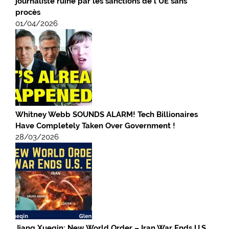
journaliste ruiné par les sanctions de l’UE sans
procès
01/04/2026
Whitney Webb SOUNDS ALARM! Tech Billionaires
Have Completely Taken Over Government !
28/03/2026
Jiang Xueqin: New World Order – Iran War Ends U.S.