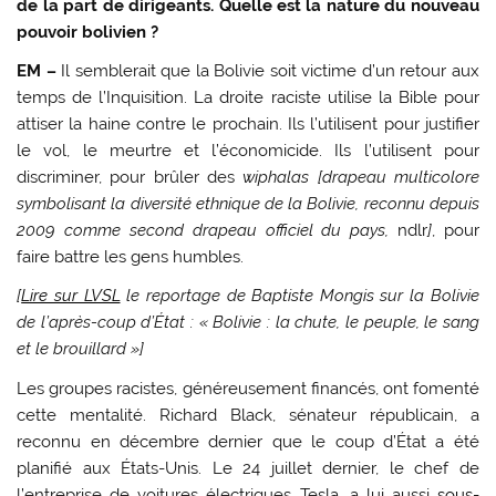
de la part de dirigeants. Quelle est la nature du nouveau
pouvoir bolivien ?
EM –
Il semblerait que la Bolivie soit victime d’un retour aux
temps de l’Inquisition. La droite raciste utilise la Bible pour
attiser la haine contre le prochain. Ils l’utilisent pour justifier
le vol, le meurtre et l’économicide. Ils l’utilisent pour
discriminer, pour brûler des
wiphalas
[drapeau multicolore
symbolisant la diversité ethnique de la Bolivie, reconnu depuis
2009 comme second drapeau officiel du pays,
ndlr
]
, pour
faire battre les gens humbles.
[
Lire sur LVSL
le reportage de Baptiste Mongis sur la Bolivie
de l’après-coup d’État : « Bolivie : la chute, le peuple, le sang
et le brouillard »]
Les groupes racistes, généreusement financés, ont fomenté
cette mentalité. Richard Black, sénateur républicain, a
reconnu en décembre dernier que le coup d’État a été
planifié aux États-Unis. Le 24 juillet dernier, le chef de
l’entreprise de voitures électriques Tesla, a lui aussi
sous-