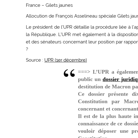
France – Gilets jaunes
Allocution de François Asselineau spéciale Gilets ja
Le président de l’UPR détaille la procédure liée à l’a
la République. L’UPR met également à la dispositi
et des sénateurs concernant leur position par rapport
?
Source :
UPR (1er décembre)
===> L’UPR a également 
public
un
dossier juridi
destitution de Macron par
Ce dossier présente dix
Constitution par Macro
concernant et concernant 
Il est de la plus haute
connaissance de ce dossie
vouloir déposer une pro