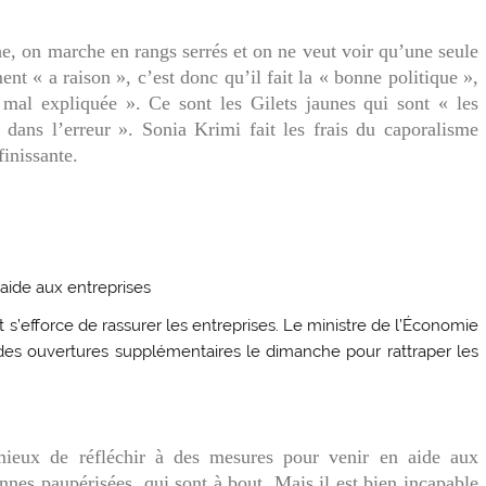
, on marche en rangs serrés et on ne veut voir qu’une seule
nt « a raison », c’est donc qu’il fait la « bonne politique »,
 mal expliquée ». Ce sont les Gilets jaunes qui sont « les
dans l’erreur ». Sonia Krimi fait les frais du caporalisme
inissante.
aide aux entreprises
 s’efforce de rassurer les entreprises. Le ministre de l’Économie
des ouvertures supplémentaires le dimanche pour rattraper les
mieux de réfléchir à des mesures pour venir en aide aux
nnes paupérisées, qui sont à bout. Mais il est bien incapable