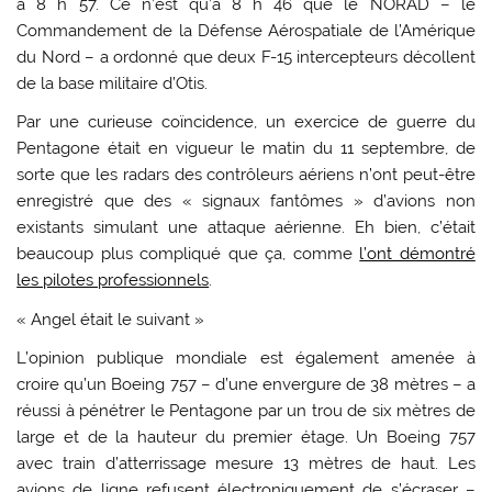
à 8 h 57. Ce n’est qu’à 8 h 46 que le NORAD – le
Commandement de la Défense Aérospatiale de l’Amérique
du Nord – a ordonné que deux F-15 intercepteurs décollent
de la base militaire d’Otis.
Par une curieuse coïncidence, un exercice de guerre du
Pentagone était en vigueur le matin du 11 septembre, de
sorte que les radars des contrôleurs aériens n’ont peut-être
enregistré que des « signaux fantômes » d’avions non
existants simulant une attaque aérienne. Eh bien, c’était
beaucoup plus compliqué que ça, comme
l’ont démontré
les pilotes professionnels
.
« Angel était le suivant »
L’opinion publique mondiale est également amenée à
croire qu’un Boeing 757 – d’une envergure de 38 mètres – a
réussi à pénétrer le Pentagone par un trou de six mètres de
large et de la hauteur du premier étage. Un Boeing 757
avec train d’atterrissage mesure 13 mètres de haut. Les
avions de ligne refusent électroniquement de s’écraser –