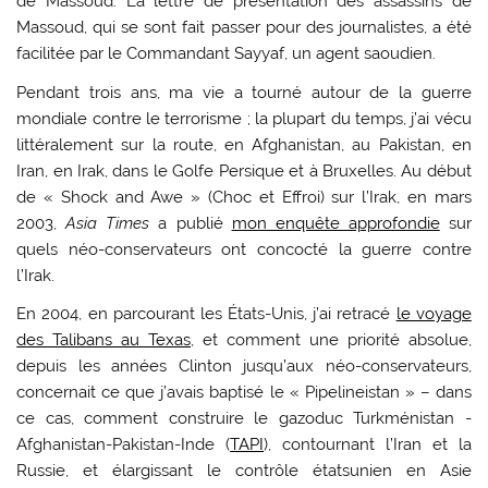
de Massoud. La lettre de présentation des assassins de
Massoud, qui se sont fait passer pour des journalistes, a été
facilitée par le Commandant Sayyaf, un agent saoudien.
Pendant trois ans, ma vie a tourné autour de la guerre
mondiale contre le terrorisme ; la plupart du temps, j’ai vécu
littéralement sur la route, en Afghanistan, au Pakistan, en
Iran, en Irak, dans le Golfe Persique et à Bruxelles. Au début
de « Shock and Awe » (Choc et Effroi) sur l’Irak, en mars
2003,
Asia Times
a publié
mon enquête approfondie
sur
quels néo-conservateurs ont concocté la guerre contre
l’Irak.
En 2004, en parcourant les États-Unis, j’ai retracé
le voyage
des Talibans au Texas
, et comment une priorité absolue,
depuis les années Clinton jusqu’aux néo-conservateurs,
concernait ce que j’avais baptisé le « Pipelineistan » – dans
ce cas, comment construire le gazoduc Turkménistan -
Afghanistan-Pakistan-Inde (
TAPI
), contournant l’Iran et la
Russie, et élargissant le contrôle étatsunien en Asie