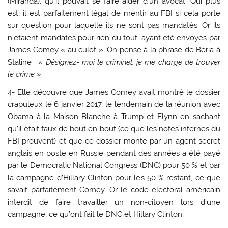
(Miranda), qu’il pouvait se faire aider d’un avocat. Qui plus
est, il est parfaitement légal de mentir au FBI si cela porte
sur question pour laquelle ils ne sont pas mandatés. Or ils
n’étaient mandatés pour rien du tout, ayant été envoyés par
James Comey « au culot ». On pense à la phrase de Beria à
Staline : «
Désignez- moi le criminel, je me charge de trouver
le crime
».
4- Elle découvre que James Comey avait montré le dossier
crapuleux le 6 janvier 2017, le lendemain de la réunion avec
Obama à la Maison-Blanche à Trump et Flynn en sachant
qu’il était faux de bout en bout (ce que les notes internes du
FBI prouvent) et que ce dossier monté par un agent secret
anglais en poste en Russie pendant des années a été payé
par le Democratic National Congress (DNC) pour 50 % et par
la campagne d’Hillary Clinton pour les 50 % restant, ce que
savait parfaitement Comey. Or le code électoral américain
interdit de faire travailler un non-citoyen lors d’une
campagne, ce qu’ont fait le DNC et Hillary Clinton.