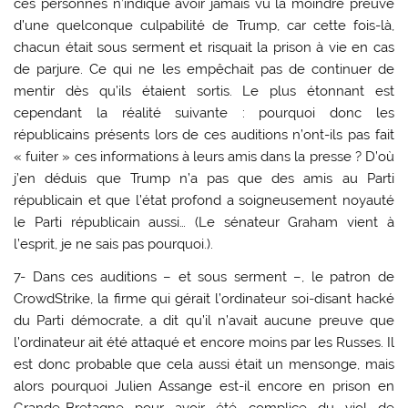
ces personnes n’indique avoir jamais vu la moindre preuve
d’une quelconque culpabilité de Trump, car cette fois-là,
chacun était sous serment et risquait la prison à vie en cas
de parjure. Ce qui ne les empêchait pas de continuer de
mentir dès qu’ils étaient sortis. Le plus étonnant est
cependant la réalité suivante : pourquoi donc les
républicains présents lors de ces auditions n’ont-ils pas fait
« fuiter » ces informations à leurs amis dans la presse ? D’où
j’en déduis que Trump n’a pas que des amis au Parti
républicain et que l’état profond a soigneusement noyauté
le Parti républicain aussi… (Le sénateur Graham vient à
l’esprit, je ne sais pas pourquoi.).
7- Dans ces auditions – et sous serment –, le patron de
CrowdStrike, la firme qui gérait l’ordinateur soi-disant hacké
du Parti démocrate, a dit qu’il n’avait aucune preuve que
l’ordinateur ait été attaqué et encore moins par les Russes. Il
est donc probable que cela aussi était un mensonge, mais
alors pourquoi Julien Assange est-il encore en prison en
Grande-Bretagne pour avoir été complice du viol de