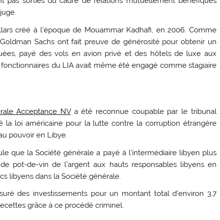
t pas sorties du cadre de relations mutuellement bénéfiques
juge.
 dollars créé à l’époque de Mouammar Kadhafi, en 2006. Comme
de Goldman Sachs ont fait preuve de générosité pour obtenir un
tuées, payé des vols en avion privé et des hôtels de luxe aux
ts fonctionnaires du LIA avait même été engagé comme stagiaire
érale Acceptance NV
a été reconnue coupable par le tribunal
é la loi américaine pour la lutte contre la corruption étrangère
u pouvoir en Libye.
ule que la Société générale a payé à l’intermédiaire libyen plus
e de pot-de-vin de l’argent aux hauts responsables libyens en
s libyens dans la Société générale.
uré des investissements pour un montant total d’environ 3,7
e recettes grâce à ce procédé criminel.