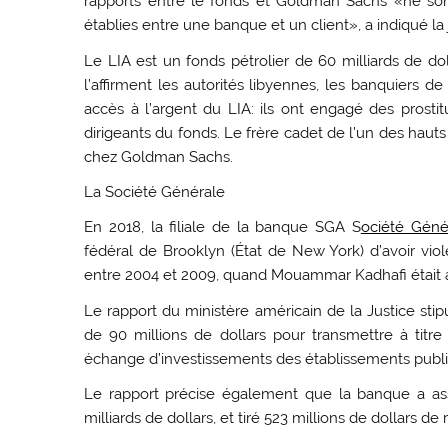
rapports entre le fonds et Goldman Sachs «ne son
établies entre une banque et un client», a indiqué la 
Le LIA est un fonds pétrolier de 60 milliards de
l’affirment les autorités libyennes, les banquiers 
accès à l’argent du LIA: ils ont engagé des prosti
dirigeants du fonds. Le frère cadet de l’un des hau
chez Goldman Sachs.
La Société Générale
En 2018, la filiale de la banque SGA S
ociété Gén
fédéral de Brooklyn (État de New York) d’avoir viol
entre 2004 et 2009, quand Mouammar Kadhafi était a
Le rapport du ministère américain de la Justice stip
de 90 millions de dollars pour transmettre à titr
échange d’investissements des établissements public
Le rapport précise également que la banque a ass
milliards de dollars, et tiré 523 millions de dollars d