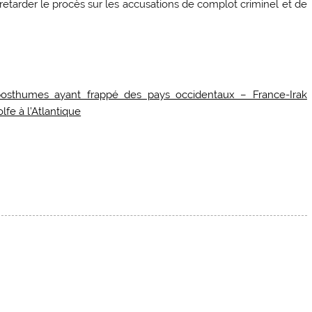
retarder le procès sur les accusations de complot criminel et de
sthumes ayant frappé des pays occidentaux – France-Irak
olfe à l’Atlantique