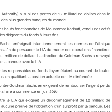
uthority) a subi des pertes de 1,2 milliard de dollars dans le
ne des plus grandes banques du monde.
es hauts fonctionnaires de Mouammar Kadhafi, vendu des actifs
es dirigeants du fonds à leurs fins.
achs, enfreignait intentionnellement les normes de l’éthique
ons afin de persuader le LIA de mener des opérations financières
 1,2 milliard de dollars. La direction de Goldman Sachs a renvoyé
e la banque avec le LIA.
les responsables du fonds libyen étaient au courant de toutes
s, en qualifiant la position actuelle de LIA d’infondée.
contre
Goldman Sachs
en exigeant de rembourser l’argent perdu
e affaire a commencé en juin 2016.
tre le LIA qui exigeait un dédommagement de 1,2 milliard de
ait aucune preuve de l’obtention d’un surprofit par la banque. Les