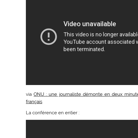
via
ONU : une journaliste démonte en deux minutes
français
La conférence en entier :