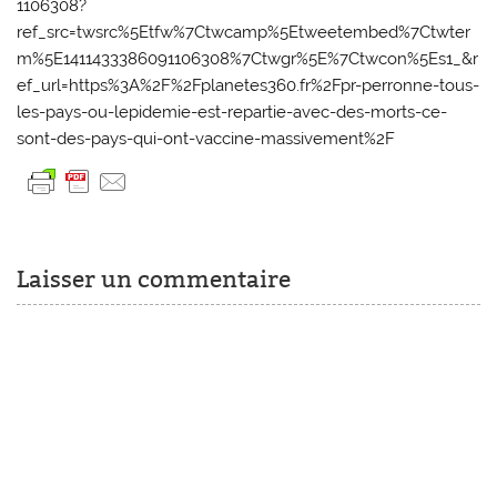
1106308?
ref_src=twsrc%5Etfw%7Ctwcamp%5Etweetembed%7Ctwter
m%5E1411433386091106308%7Ctwgr%5E%7Ctwcon%5Es1_&r
ef_url=https%3A%2F%2Fplanetes360.fr%2Fpr-perronne-tous-
les-pays-ou-lepidemie-est-repartie-avec-des-morts-ce-
sont-des-pays-qui-ont-vaccine-massivement%2F
Laisser un commentaire