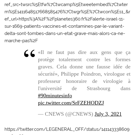
ref_src=twsrc%5Etfw%7Ctwcamp%5Etweetembed%7Ctwter
m%5E1411648517668585476%7Ctwgr%5E%7Ctwcon%5Es1_&r
ef_url=https%3A%2F%2Fplanetes360.fr%2Falerte-israel-11-
sur-1669-patients-vaccines-et-contamines-par-le-variant-
delta-sont-tombes-dans-un-etat-grave-mais-alors-ca-ne-
marche-pas%2F
«Il ne faut pas dire aux gens que ça
protège totalement contre les formes
graves. Cela donne une fausse idée de
sécurité», Philippe Poindron, virologue et
professeur honoraire de virologie à
l'université de Strasbourg dans
#90minutesinfo
pic.twitter.com/SrFZEHODZJ
— CNEWS (@CNEWS)
July 3, 2021
https://twitter.com/LEGENERAL_OFF/status/141143338609